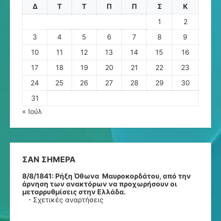
Δ
Τ
Τ
Π
Π
Σ
Κ
1
2
3
4
5
6
7
8
9
10
11
12
13
14
15
16
17
18
19
20
21
22
23
24
25
26
27
28
29
30
31
« Ιούλ
ΣΑΝ ΣΉΜΕΡΑ
8/8/1841:
Ρήξη Όθωνα  Μαυροκορδάτου, από την
άρνηση των ανακτόρων να προχωρήσουν οι
μεταρρυθμίσεις στην Ελλάδα.
-
Σχετικές αναρτήσεις