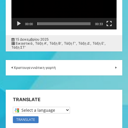
00:00
00:33
15 Δεκεμβρίου 2025
Εικαστικά
Τάξη Α'
Τάξη Β'
Τάξη Γ'
Τάξη Δ'
Τάξη Ε'
Τάξη ΣΤ'
Χριστουγεννιάτικη γιορτή
TRANSLATE
Select a language to translate this page
TRANSLATE