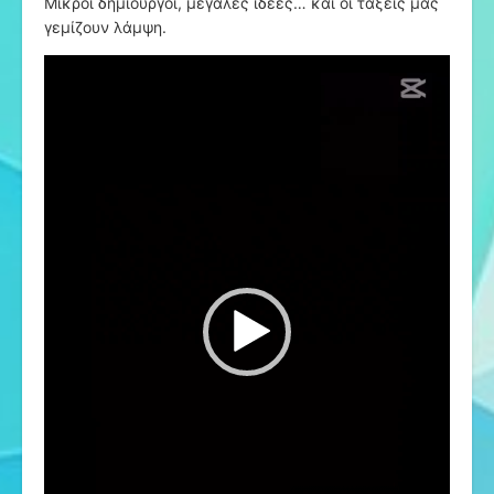
Μικροί δημιουργοί, μεγάλες ιδέες… και οι τάξεις μας
γεμίζουν λάμψη.
Πρόγραμμα
Αναπαραγωγής
Βίντεο