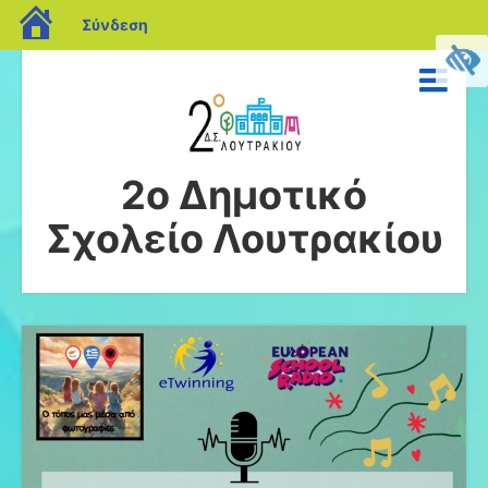
blogs.sch.gr
Σύνδεση
2ο Δημοτικό
Σχολείο Λουτρακίου