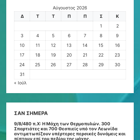
Αύγουστος 2026
Δ
Τ
Τ
Π
Π
Σ
Κ
1
2
3
4
5
6
7
8
9
10
11
12
13
14
15
16
17
18
19
20
21
22
23
24
25
26
27
28
29
30
31
« Ιούλ
ΣΑΝ ΣΉΜΕΡΑ
9/8/480 π.Χ:
Η Μάχη των Θερμοπυλών. 300
Σπαρτιάτες και 700 Θεσπιείς υπό τον Λεωνίδα
αντιμετωπίζουν υπέρτερες περσικές δυνάμεις και
πίπτουν επί του πεδίου της μάχης.