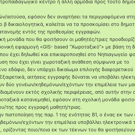
ατροπαιδαγωγικό κέντρο ή άλλη αρμόδια προς τούτο δημό
τών/αιτούσα, εφόσον δεν αναρτήσει τα περιγραφόμενα στη
 β δικαιολογητικά, καλείται να τα προσκομίσει στο δημοτ
ατανομής εντός της προθεσμίας εγγραφών.
κή μονάδα που θα φοιτήσουν οι μαθητές/τριες προσδιορίζ
ρονική εφαρμογή «GIS- based “Χωροταξικό”» με βάση τη 
 που έχει δηλωθεί και επικαιροποιηθεί στο Νηπιαγωγείο φο
ωση που έχει γίνει χωροταξική ανάθεση σύμφωνα με το
νο εδάφιο, δεν υπάρχει δικαίωμα επιλογής διαφορετικού
 Εξαιρετικά, αιτήσεις εγγραφής δύναται να υποβάλει ηλεκ
ων δύο γονέων/κηδεμόνων/εχόντων την επιμέλεια των μα
 διαμένουν εκτός σχολικής περιφέρειας, από αυτήν στην 
οταξικά κατανεμηθεί, εφόσον στη σχολική μονάδα φοιτο
ου/της προς εγγραφή μαθητή/τριας.
ν πιστοποίηση της παρ. 1 της ενότητας Β1, ο ένας εκ των
δεμόνων/εχόντων την επιμέλεια υποβάλλει ηλεκτρονικά 
υ, ορίζοντας ποιο/ποια εκ των τέκνων του θα φοιτήσει/ου