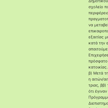
Δημοτικού
σχολείο π
περιφέρει
πραγματοπ
να μεταβε
επικαιροπ
εξαιτίας 
κατά την 
απαιτούμε
Επιχειρήσ
πρόσφατο 
κατοικίας.
β) Μετά τ
η αιτών/αι
τριας, ββ)
ότι έγινα
Πρόγραμμα
Διεπιστημ