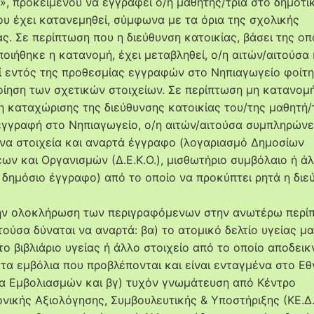
», προκειμένου να εγγραφεί ο/η μαθητής/τρια στο δημοτι
ου έχει κατανεμηθεί, σύμφωνα με τα όρια της σχολικής
ας. Σε περίπτωση που η διεύθυνση κατοικίας, βάσει της οπ
οιήθηκε η κατανομή, έχει μεταβληθεί, ο/η αιτών/αιτούσα 
ί εντός της προθεσμίας εγγραφών στο Νηπιαγωγείο φοίτη
οίηση των σχετικών στοιχείων. Σε περίπτωση μη κατανομής
μη καταχώρισης της διεύθυνσης κατοικίας του/της μαθητή/
εγγραφή στο Νηπιαγωγείο, ο/η αιτών/αιτούσα συμπληρώνε
να στοιχεία και αναρτά έγγραφο (λογαριασμό Δημοσίων
εων και Οργανισμών (Δ.Ε.Κ.Ο.), μισθωτήριο συμβόλαιο ή ά
δημόσιο έγγραφο) από το οποίο να προκύπτει ρητά η διε
ην ολοκλήρωση των περιγραφόμενων στην ανωτέρω περίπ
τούσα δύναται να αναρτά: βα) το ατομικό δελτίο υγείας μ
 το βιβλιάριο υγείας ή άλλο στοιχείο από το οποίο αποδεικ
ν τα εμβόλια που προβλέπονται και είναι ενταγμένα στο Εθ
 Εμβολιασμών και βγ) τυχόν γνωμάτευση από Κέντρο
ονικής Αξιολόγησης, Συμβουλευτικής & Υποστήριξης (ΚΕ.Δ.Α