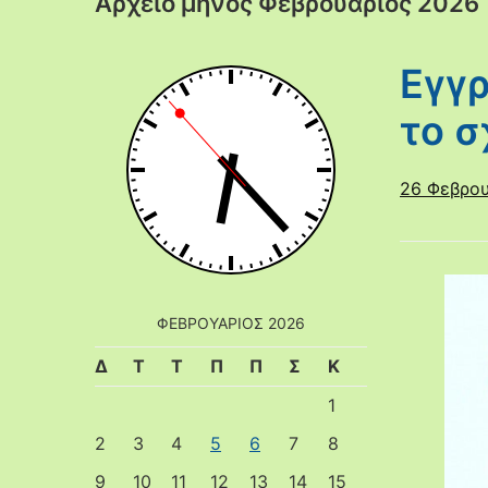
Αρχείο μηνός
Φεβρουάριος 2026
Εγγρ
το σ
26 Φεβρου
ΦΕΒΡΟΥΆΡΙΟΣ 2026
Δ
Τ
Τ
Π
Π
Σ
Κ
1
2
3
4
5
6
7
8
9
10
11
12
13
14
15