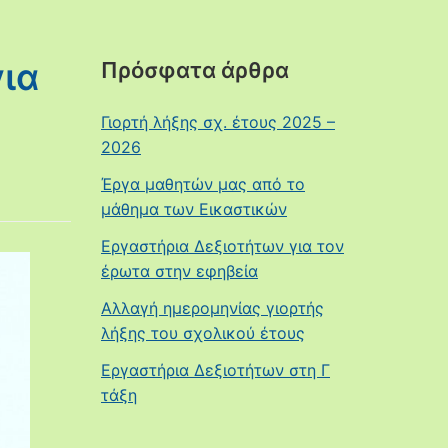
ια
Πρόσφατα άρθρα
Γιορτή λήξης σχ. έτους 2025 –
2026
Έργα μαθητών μας από το
μάθημα των Εικαστικών
Εργαστήρια Δεξιοτήτων για τον
έρωτα στην εφηβεία
Αλλαγή ημερομηνίας γιορτής
λήξης του σχολικού έτους
Εργαστήρια Δεξιοτήτων στη Γ
τάξη