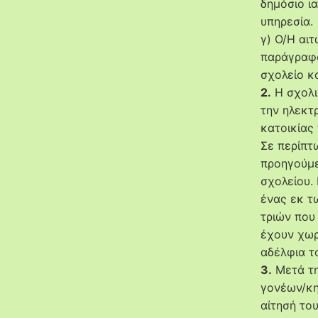
δημόσιο ι
υπηρεσία.
γ) Ο/Η αι
παράγραφο
σχολείο κ
2.
Η σχολι
την ηλεκτ
κατοικίας
Σε περίπτ
προηγούμε
σχολείου.
ένας εκ τ
τριών που
έχουν χωρ
αδέλφια τ
3.
Μετά τη
γονέων/κη
αίτησή το