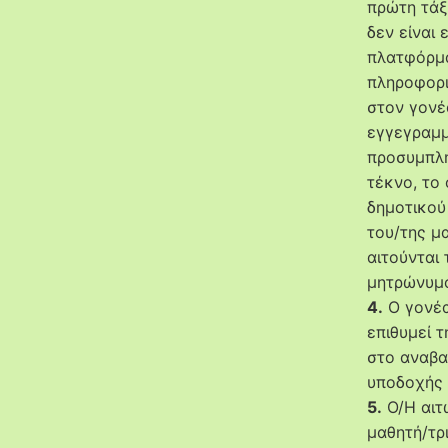
πρώτη τάξ
δεν είναι
πλατφόρμα
πληροφορι
στον γονέ
εγγεγραμμ
προσυμπλη
τέκνο, το
δημοτικού 
του/της μα
αιτούνται 
μητρώνυμο
4.
Ο γονέα
επιθυμεί 
στο αναβα
υποδοχής 
5.
Ο/Η αιτ
μαθητή/τρ