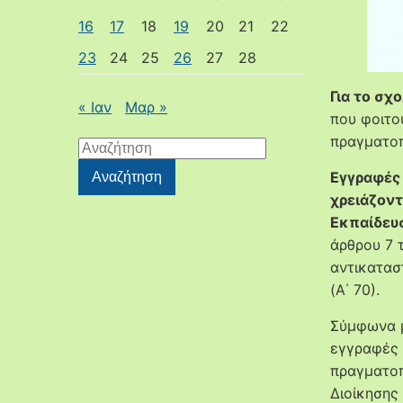
16
17
18
19
20
21
22
23
24
25
26
27
28
Για το σχ
« Ιαν
Μαρ »
που φοιτο
πραγματο
Αναζήτηση
για:
Εγγραφές 
Αναζήτηση
χρειάζοντ
Εκπαίδευ
άρθρου 7 τ
αντικατασ
(Α΄ 70).
Σύμφωνα μ
εγγραφές 
πραγματοπ
Διοίκησης