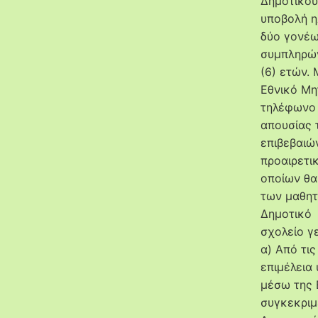
Δημοτικού
υποβολή η
δύο γονέω
συμπληρών
(6) ετών.
Εθνικό Μη
τηλέφωνο 
απουσίας 
επιβεβαιώ
προαιρετι
οποίων θα
των μαθητ
Δημοτικό
σχολείο γ
α) Από τι
επιμέλεια
μέσω της 
συγκεκριμ