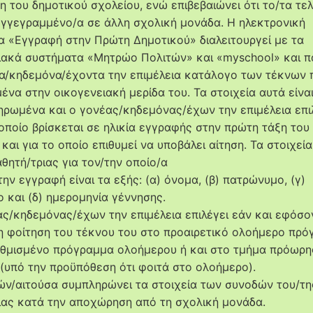
η του δημοτικού σχολείου, ενώ επιβεβαιώνει ότι το/τα τε
 εγγεγραμμένο/α σε άλλη σχολική μονάδα. Η ηλεκτρονική
 «Εγγραφή στην Πρώτη Δημοτικού» διαλειτουργεί με τα
ακά συστήματα «Μητρώο Πολιτών» και «myschool» και π
α/κηδεμόνα/έχοντα την επιμέλεια κατάλογο των τέκνων π
ένα στην οικογενειακή μερίδα του. Τα στοιχεία αυτά είνα
ρωμένα και ο γονέας/κηδεμόνας/έχων την επιμέλεια επιλ
 οποίο βρίσκεται σε ηλικία εγγραφής στην πρώτη τάξη του
και για το οποίο επιθυμεί να υποβάλει αίτηση. Τα στοιχεί
θητή/τριας για τον/την οποίο/α
την εγγραφή είναι τα εξής: (α) όνομα, (β) πατρώνυμο, (γ)
 και (δ) ημερομηνία γέννησης.
ς/κηδεμόνας/έχων την επιμέλεια επιλέγει εάν και εφόσο
τη φοίτηση του τέκνου του στο προαιρετικό ολοήμερο πρό
θμισμένο πρόγραμμα ολοήμερου ή και στο τμήμα πρόωρη
(υπό την προϋπόθεση ότι φοιτά στο ολοήμερο).
ών/αιτούσα συμπληρώνει τα στοιχεία των συνοδών του/τη
ιας κατά την αποχώρηση από τη σχολική μονάδα.