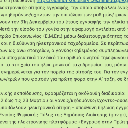
» στη διεύθυνση
https://adimotikou.eservices.minedu.gov.g
λεκτρονικής αίτησης εγγραφής, την οποία υποβάλλει ένα
ν/κηδεμόνων/εχόντων την επιμέλεια των μαθητών/τριών
ουν την 31η Δεκεμβρίου του έτους εγγραφής την ηλικία 
 Μετά την είσοδο του γονέα στην εφαρμογή αντλείται από 
τρώο Επικοινωνίας (Ε.Μ.Επ.) μέσω διαλειτουργικότητας τ
και η διεύθυνση ηλεκτρονικού ταχυδρομείου. Σε περίπτω
των ως άνω στοιχείων, ο γονέας/κηδεμόνας συμπληρώνει
νει υποχρεωτικά τον δικό του αριθμό κινητού τηλεφώνου 
κά τα στοιχεία του ηλεκτρονικού ταχυδρομείου του, μέσω
 ενημερώνεται για την πορεία της αίτησής του. Για την εγ
ών/τριών που φοιτούν για πρώτη φορά στην Α΄ τάξη, σε δ
ενικής εκπαίδευσης, εφαρμόζεται η ακόλουθη διαδικασία:
ς 2 έως τις 23 Μαρτίου οι γονείς/κηδεμόνες/έχοντες-ουσε
 υποβάλλουν ηλεκτρονικά αίτηση – υπεύθυνη δήλωση εγγρ
Ενιαίας Ψηφιακής Πύλης της Δημόσιας Διοίκησης (gov.gr),
ένα της ηλεκτρονικής πλατφόρμας «Εγγραφή στην Πρώτη