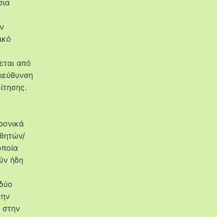
σια
ν
ικό
εται από
διεύθυνση
ίτησης.
τρονικά
θητών/
οποία
ύν ήδη
 δύο
την
ν στην