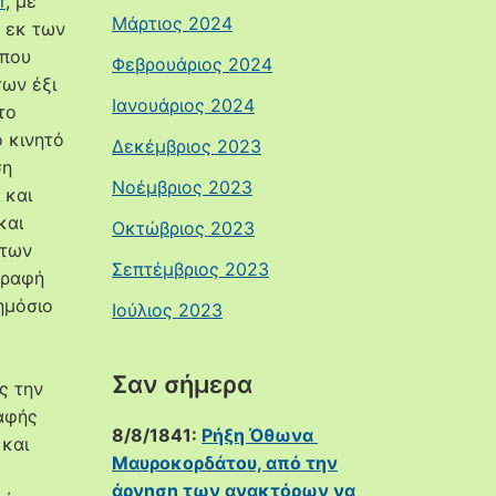
r
, με
Μάρτιος 2024
ς εκ των
 που
Φεβρουάριος 2024
των έξι
Ιανουάριος 2024
το
ο κινητό
Δεκέμβριος 2023
ση
Νοέμβριος 2023
 και
και
Οκτώβριος 2023
 των
Σεπτέμβριος 2023
γραφή
ημόσιο
Ιούλιος 2023
Σαν σήμερα
ς την
αφής
8/8/1841:
Ρήξη Όθωνα 
 και
Μαυροκορδάτου, από την
άρνηση των ανακτόρων να