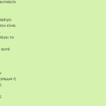
λευταίο/α
αρέχει
ου είναι
ι
έγει το
α αυτά
ν
γραμμα ή
ς
ς