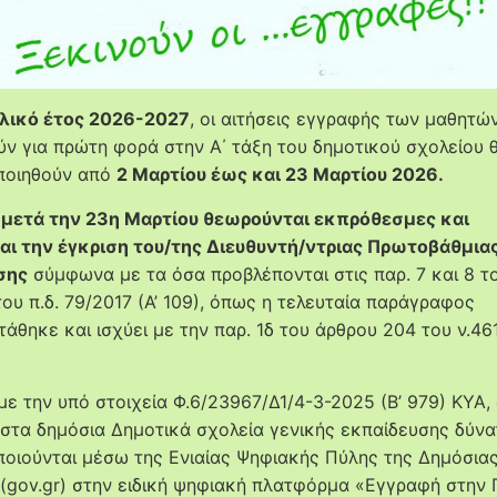
ολικό έτος 2026-2027
, οι αιτήσεις εγγραφής των μαθητώ
ύν για πρώτη φορά στην Α΄ τάξη του δημοτικού σχολείου 
ποιηθούν από
2 Μαρτίου έως και 23 Μαρτίου 2026.
μετά την 23η Μαρτίου θεωρούνται εκπρόθεσμες και
αι την έγκριση του/της Διευθυντή/ντριας Πρωτοβάθμια
σης
σύμφωνα με τα όσα προβλέπονται στις παρ. 7 και 8 τ
ου π.δ. 79/2017 (Α’ 109), όπως η τελευταία παράγραφος
τάθηκε και ισχύει με την παρ. 1δ του άρθρου 204 του ν.46
ε την υπό στοιχεία Φ.6/23967/Δ1/4-3-2025 (B’ 979) ΚΥΑ, 
στα δημόσια Δημοτικά σχολεία γενικής εκπαίδευσης δύνα
οιούνται μέσω της Ενιαίας Ψηφιακής Πύλης της Δημόσια
 (gov.gr) στην ειδική ψηφιακή πλατφόρμα «Εγγραφή στην