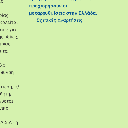
κό
προχωρήσουν οι
μεταρρυθμίσεις στην Ελλάδα.
οίας
-
Σχετικές αναρτήσεις
καλείται
σης για
, ιδίως,
τριας
ι τα
λλο
ύθυνση
τωση, ο/
αθητή/
νύεται
νικό
.Σ.Υ.) ή