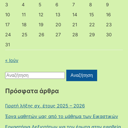
3
4
5
6
7
8
9
10
11
12
13
14
15
16
17
18
19
20
21
22
23
24
25
26
27
28
29
30
31
« Ιούν
Αναζήτηση
Αναζήτηση
για:
Πρόσφατα άρθρα
Γιορτή λήξης σχ. έτους 2025 – 2026
Έργα μαθητών μας από το μάθημα των Εικαστικών
Εργαστήρια Δεξιοτήτων για τον έρωτα στην εφηβεία