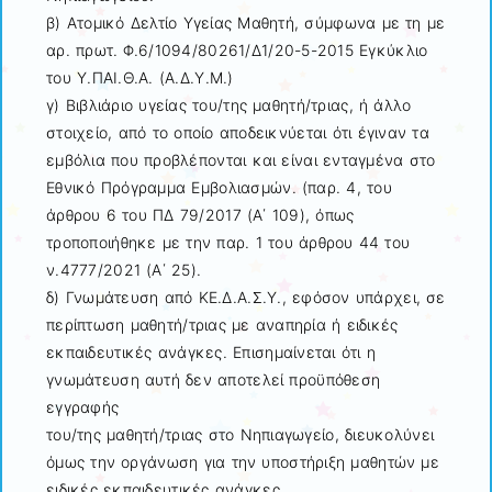
β) Ατομικό Δελτίο Υγείας Μαθητή, σύμφωνα με τη με
αρ. πρωτ. Φ.6/1094/80261/Δ1/20-5-2015 Εγκύκλιο
του Υ.ΠΑΙ.Θ.Α. (Α.Δ.Υ.Μ.)
γ) Βιβλιάριο υγείας του/της μαθητή/τριας, ή άλλο
στοιχείο, από το οποίο αποδεικνύεται ότι έγιναν τα
εμβόλια που προβλέπονται και είναι ενταγμένα στο
Εθνικό Πρόγραμμα Εμβολιασμών. (παρ. 4, του
άρθρου 6 του ΠΔ 79/2017 (Α΄ 109), όπως
τροποποιήθηκε με την παρ. 1 του άρθρου 44 του
ν.4777/2021 (Α΄ 25).
δ) Γνωμάτευση από ΚΕ.Δ.Α.Σ.Υ., εφόσον υπάρχει, σε
περίπτωση μαθητή/τριας με αναπηρία ή ειδικές
εκπαιδευτικές ανάγκες. Επισημαίνεται ότι η
γνωμάτευση αυτή δεν αποτελεί προϋπόθεση
εγγραφής
του/της μαθητή/τριας στο Νηπιαγωγείο, διευκολύνει
όμως την οργάνωση για την υποστήριξη μαθητών με
ειδικές εκπαιδευτικές ανάγκες.