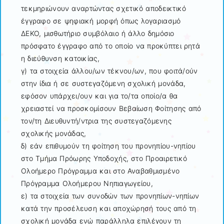
τεκμηριώνουν αναρτώντας σχετικό αποδεικτικό
έγγραφο σε ψηφιακή μορφή όπως λογαριασμό
ΔΕΚΟ, μισθωτήριο συμβόλαιο ή άλλο δημόσιο
πρόσφατο έγγραφο από το οποίο να προκύπτει ρητά
η διεύθυνση κατοικίας,
γ) τα στοιχεία άλλου/ων τέκνου/ων, που φοιτά/ούν
στην ίδια ή σε συστεγαζόμενη σχολική μονάδα,
εφόσον υπάρχει/ουν και για το/τα οποίο/α θα
χρειαστεί να προσκομίσουν Βεβαίωση Φοίτησης από
τον/τη Διευθυντή/ντρια της συστεγαζόμενης
σχολικής μονάδας,
δ) εάν επιθυμούν τη φοίτηση του προνηπίου-νηπίου
στο Τμήμα Πρόωρης Υποδοχής, στο Προαιρετικό
Ολοήμερο Πρόγραμμα και στο Αναβαθμισμένο
Πρόγραμμα Ολοήμερου Νηπιαγωγείου,
ε) τα στοιχεία των συνοδών των προνηπίων-νηπίων
κατά την προσέλευση και αποχώρησή τους από τη
σχολική μονάδα ενώ παράλληλα επιλέγουν τη