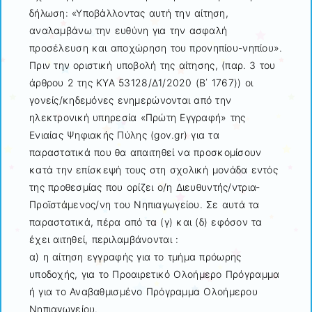
δήλωση: «Υποβάλλοντας αυτή την αίτηση,
αναλαμβάνω την ευθύνη για την ασφαλή
προσέλευση και αποχώρηση του προνηπίου-νηπίου».
Πριν την οριστική υποβολή της αίτησης, (παρ. 3 του
άρθρου 2 της ΚΥΑ 53128/Δ1/2020 (Β΄ 1767)) οι
γονείς/κηδεμόνες ενημερώνονται από την
ηλεκτρονική υπηρεσία «Πρώτη Εγγραφή» της
Ενιαίας Ψηφιακής Πύλης (gov.gr) για τα
παραστατικά που θα απαιτηθεί να προσκομίσουν
κατά την επίσκεψή τους στη σχολική μονάδα εντός
της προθεσμίας που ορίζει ο/η Διευθυντής/ντρια-
Προϊστάμενος/νη του Νηπιαγωγείου. Σε αυτά τα
παραστατικά, πέρα από τα (γ) και (δ) εφόσον τα
έχει αιτηθεί, περιλαμβάνονται :
α) η αίτηση εγγραφής για το τμήμα πρόωρης
υποδοχής, για το Προαιρετικό Ολοήμερο Πρόγραμμα
ή για το Αναβαθμισμένο Πρόγραμμα Ολοήμερου
Νηπιαγωγείου.