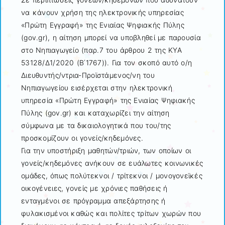
να κάνουν χρήση της ηλεκτρονικής υπηρεσίας
«Πρώτη Εγγραφή» της Ενιαίας Ψηφιακής Πύλης
(gov.gr), η αίτηση μπορεί να υποβληθεί με παρουσία
στο Νηπιαγωγείο (παρ.7 του άρθρου 2 της ΚΥΑ
53128/Δ1/2020 (Β΄1767)). Για τον σκοπό αυτό ο/η
Διευθυντής/ντρια-Προϊστάμενος/νη του
Νηπιαγωγείου εισέρχεται στην ηλεκτρονική
υπηρεσία «Πρώτη Εγγραφή» της Ενιαίας Ψηφιακής
Πύλης (gov.gr) και καταχωρίζει την αίτηση
σύμφωνα με τα δικαιολογητικά που του/της
προσκομίζουν οι γονείς/κηδεμόνες.
Για την υποστήριξη μαθητών/τριών, των οποίων οι
γονείς/κηδεμόνες ανήκουν σε ευάλωτες κοινωνικές
ομάδες, όπως πολύτεκνοι / τρίτεκνοι / μονογονεϊκές
οικογένειες, γονείς με χρόνιες παθήσεις ή
ενταγμένοι σε πρόγραμμα απεξάρτησης ή
φυλακισμένοι καθώς και πολίτες τρίτων χωρών που