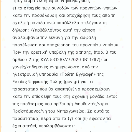
Πρόγραμμα Ολοήμερου Νηπιαγωγείου,
ε) τα στοιχεία των συνοδών των προνηπίων-νηπίων
κατά την προσέλευση και αποχώρησή τους από τη
σχολική μονάδα ενώ παράλληλα επιλέγουν τη
δήλωση: «Υποβάλλοντας αυτή την αίτηση,
αναλαμβάνω την ευθύνη για την ασφαλή
προσέλευση και αποχώρηση του προνηπίου-νηπίου».
Πριν την οριστική υποβολή της αίτησης, (παρ. 3 του
άρθρου 2 της ΚΥΑ 53128/Δ1/2020 (Β΄ 1767)) οι
γονείς/κηδεμόνες ενημερώνονται από την
ηλεκτρονική υπηρεσία «Πρώτη Εγγραφή» της
Ενιαίας Ψηφιακής Πύλης (gov.gr) για τα
παραστατικά που θα απαιτηθεί να προσκομίσουν
κατά την επίσκεψή τους στη σχολική μονάδα εντός
της προθεσμίας που ορίζει ο/η Διευθυντής/ντρια-
Προϊστάμενος/νη του Νηπιαγωγείου. Σε αυτά τα
παραστατικά, πέρα από τα (γ) και (δ) εφόσον τα
έχει αιτηθεί, περιλαμβάνονται :