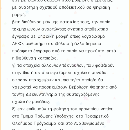
με ανάρτηση σχετικού αποδεικτικού σε ψηφιακή
μορφή,
β)τη διεύθυνση μόνιμης κατοικίας τους, την οποία
τεκμηριώνουν αναρτώντας σχετικό αποδεικτικό
έγγραφο σε ψηφιακή μορφή όπως λογαριασμό
ΔΕΚΟ, μισθωτήριο συμβόλαιο ή άλλο δημόσιο
πρόσφατο έγγραφο από το οποίο να προκύπτει ρητά
η διεύθυνση κατοικίας,
γ) τα στοιχεία άλλου/ων τέκνου/ων, που φοιτά/ούν
στην ίδια ή σε συστεγαζόμενη σχολική μονάδα,
εφόσον υπάρχει/ουν και για το/τα οποίο/α θα
χρειαστεί να προσκομίσουν Βεβαίωση Φοίτησης από
τον/τη Διευθυντή/ντρια της συστεγαζόμενης
σχολικής μονάδας,
δ) εάν επιθυμούν τη φοίτηση του προνηπίου-νηπίου
στο Τμήμα Πρόωρης Υποδοχής, στο Προαιρετικό
Ολοήμερο Πρόγραμμα και στο Αναβαθμισμένο