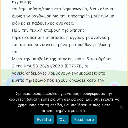
εγγραφής
του/της μαθητή/τριας στο Νηπιαγωγείο, διευκολύνει
όμως την οργάνωση για την υποστήριξη μαθητών με
ειδικές εκπαιδευτικές ανάγκες.
Πριν την τελική υποβολή της αίτησης
(οριστικοποίηση) απαιτείται η έγγραφη συναίνεση
του έτερου γονέα/κηδεμόνα με υπεύθυνη δήλωση
του.
Μετά την υποβολή της αίτησης, (παρ. 5 του άρθρου
2 της ΚΥΑ 53128/Δ1/2020 (Β΄1767)), οι
γονείς/κηδεμόνες λαμβάνουν ενημερώσεις στο
κινητό τηλέφωνο που έχουν δηλώσει κατά την
ηλεκτρονική υποβολή της αίτησής τους για την
Χρησιμοποιούμε cookies για να σας προσφέρουμε την
πορεία της. Εφόσον απαιτηθούν διορθώσεις, η αίτησή
καλύτερη δυνατή εμπειρία στη σελίδα μας. Εάν συνεχίσετε να
τους επιστρέφεται από το Νηπιαγωγείο στους
χρησιμοποιείτε τη σελίδα, θα υποθέσουμε πως είστε
γονείς/κηδεμόνες προκειμένου να γίνουν οι
ικανοποιημένοι με αυτό.
διορθώσεις και να ολοκληρωθεί η υποβολή της μέσω
Εντάξει
Όχι
Read more
της ηλεκτρονικής υπηρεσίας «Πρώτη Εγγραφή» της