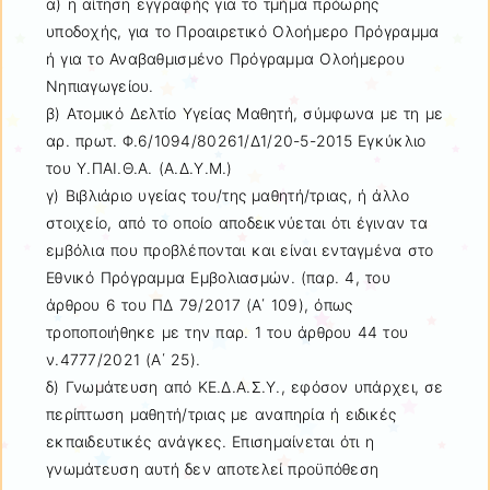
α) η αίτηση εγγραφής για το τμήμα πρόωρης
υποδοχής, για το Προαιρετικό Ολοήμερο Πρόγραμμα
ή για το Αναβαθμισμένο Πρόγραμμα Ολοήμερου
Νηπιαγωγείου.
β) Ατομικό Δελτίο Υγείας Μαθητή, σύμφωνα με τη με
αρ. πρωτ. Φ.6/1094/80261/Δ1/20-5-2015 Εγκύκλιο
του Υ.ΠΑΙ.Θ.Α. (Α.Δ.Υ.Μ.)
γ) Βιβλιάριο υγείας του/της μαθητή/τριας, ή άλλο
στοιχείο, από το οποίο αποδεικνύεται ότι έγιναν τα
εμβόλια που προβλέπονται και είναι ενταγμένα στο
Εθνικό Πρόγραμμα Εμβολιασμών. (παρ. 4, του
άρθρου 6 του ΠΔ 79/2017 (Α΄ 109), όπως
τροποποιήθηκε με την παρ. 1 του άρθρου 44 του
ν.4777/2021 (Α΄ 25).
δ) Γνωμάτευση από ΚΕ.Δ.Α.Σ.Υ., εφόσον υπάρχει, σε
περίπτωση μαθητή/τριας με αναπηρία ή ειδικές
εκπαιδευτικές ανάγκες. Επισημαίνεται ότι η
γνωμάτευση αυτή δεν αποτελεί προϋπόθεση