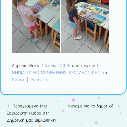
Δημοσιεύθηκε
2 Ιουνίου 2026
από τον/την
1ο
ΝΗΠΙΑΓΩΓΕΙΟ ΜΕΝΕΜΕΝΗΣ ΘΕΣΣΑΛΟΝΙΚΗΣ
στο
Γενικά
|
Permalink
← Προηγούμενo
Μια
Φύγαμε για το δημοτικό!
→
Πλοήγηση άρθρων
Ξεχωριστή Ημέρα στη
Δημοτική μας Βιβλιοθήκη!