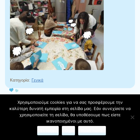
Κατηγορία:
Γενικά
Πλοήγηση άρθρων
Χρησιμοποιούμε cookies για να σας προσφέρουμε την
Αναζήτηση
καλύτερη δυνατή εμπειρία στη σελίδα μας. Εάν συνεχίσετε να
χρησιμοποιείτε τη σελίδα, θα υποθέσουμε πως είστε
ικανοποιημένοι με αυτό.
Πρόσφατα άρθρα
Εντάξει
Όχι
Read more
Καλοκαίρι ήρθε με τον δυνατό ήλιο και το μεγαλύτερο