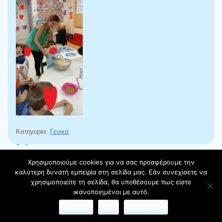
Κατηγορία:
Γενικά
←
Προηγούμενα άρθρα
Πλοήγηση άρθρων
Χρησιμοποιούμε cookies για να σας προσφέρουμε την
καλύτερη δυνατή εμπειρία στη σελίδα μας. Εάν συνεχίσετε να
χρησιμοποιείτε τη σελίδα, θα υποθέσουμε πως είστε
Αναζήτηση
ικανοποιημένοι με αυτό.
Εντάξει
Όχι
Read more
Πρόσφατα άρθρα