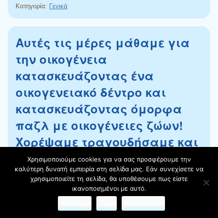
Κατηγορία:
Γενικά
Αυτές τις μέρες μάθαμε για
την οικογένεια
κατασκευάζοντας ένα
οικογενειακό δέντρο και
κατασκευάζοντας όμορφα
παζλ με οικογένειες ζώων!
Χορέψαμε τραγουδήσαμε και
παίξαμε πολύ όμορφα
Χρησιμοποιούμε cookies για να σας προσφέρουμε την
καλύτερη δυνατή εμπειρία στη σελίδα μας. Εάν συνεχίσετε να
παιχνίδια. Γνωρίσαμε την
χρησιμοποιείτε τη σελίδα, θα υποθέσουμε πως είστε
κυρά Σαρακοστή καθώς και
ικανοποιημένοι με αυτό.
Εντάξει
Όχι
Read more
τις τροφές που μπορεί και