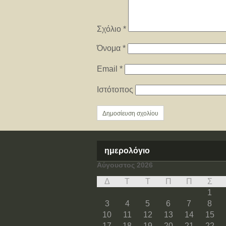
Σχόλιο
*
Όνομα
*
Email
*
Ιστότοπος
ημερολόγιο
Αύγουστος 2026
Δ
Τ
Τ
Π
Π
Σ
1
3
4
5
6
7
8
10
11
12
13
14
15
17
18
19
20
21
22