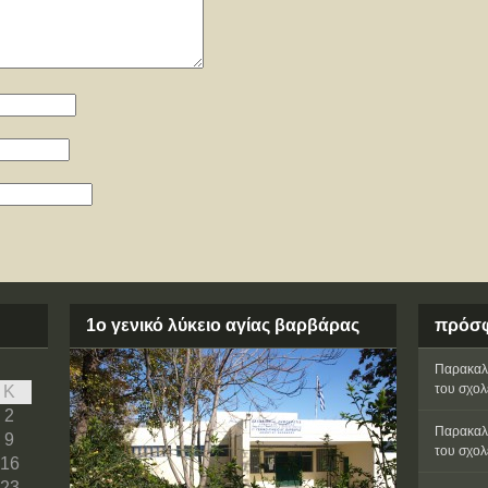
1ο γενικό λύκειο αγίας βαρβάρας
πρόσφ
Παρακαλώ
του σχολε
Κ
2
Παρακαλώ
9
του σχολε
16
23