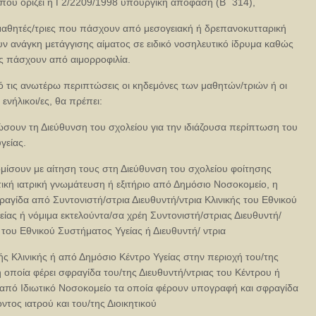
που ορίζει η Γ2/2209/1998 υπουργική απόφαση (Β΄ 314),
ς μαθητές/τριες που πάσχουν από μεσογειακή ή δρεπανοκυτταρική
ουν ανάγκη μετάγγισης αίματος σε ειδικό νοσηλευτικό ίδρυμα καθώς
ες πάσχουν από αιμορροφιλία.
ό τις ανωτέρω περιπτώσεις οι κηδεμόνες των μαθητών/τριών ή οι
αι ενήλικοι/ες, θα πρέπει:
σουν τη Διεύθυνση του σχολείου για την ιδιάζουσα περίπτωση του
γείας.
μίσουν με αίτηση τους στη Διεύθυνση του σχολείου φοίτησης
κή ιατρική γνωμάτευση ή εξιτήριο από Δημόσιο Νοσοκομείο, η
ραγίδα από Συντονιστή/στρια Διευθυντή/ντρια Κλινικής του Εθνικού
ίας ή νόμιμα εκτελούντα/σα χρέη Συντονιστή/στριας Διευθυντή/
ς του Εθνικού Συστήματος Υγείας ή Διευθυντή/ ντρια
ς Κλινικής ή από Δημόσιο Κέντρο Υγείας στην περιοχή του/της
η οποία φέρει σφραγίδα του/της Διευθυντή/ντριας του Κέντρου ή
 από Ιδιωτικό Νοσοκομείο τα οποία φέρουν υπογραφή και σφραγίδα
ντος ιατρού και του/της Διοικητικού