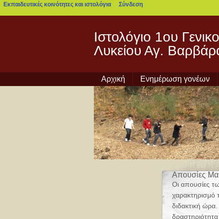
Εκπαιδευτικές κοινότητες και ιστολόγια
Σύνδεση
blogs.sch.gr
Ιστολόγιο 1ου Γενικ
Λυκείου Αγ. Βαρβάρ
Αρχική
Ενημέρωση γονέων
Απουσίες Μ
Οι απουσίες τω
χαρακτηρισμό τ
διδακτική ώρα
δραστηριότητα 