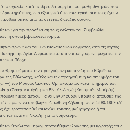
ό το σχολείο, κατά τις ώρες λειτουργίας του, μαθητών/τριών που
 δραστηριότητες, στο εξωτερικό ή το εσωτερικό, οι οποίες έχουν
α προβλεπόμενα από τις σχετικές διατάξεις όργανα,
αθητών για την προσέλευση τους ενώπιον του Συμβουλίου
ών, η οποία βεβαιώνεται νόμιμα,
θητών/τριών: αα) του Ρωμαιοκαθολικού Δόγματος κατά τις εορτές
Ιωσήφ, της Αγίας Δωρεάς και από την προηγούμενη μέχρι και την
τινικού Πάσχα,
κού Θρησκεύματος την προηγούμενη και την 1η του Εβραϊκού
ρα της Εξιλέωσης, καθώς και την προηγούμενη και την ημέρα του
α, γγ) του Μουσουλμανικού Θρησκεύματος κατά τις ημέρες των
-Φιτρ (Σεκέρ Μπαϊράμ) και Εΐντ Αλ-Αντχά (Κουρμπάν Μπαϊράμ),
επόμενη ημέρα αυτών. Για να μην ληφθούν υπόψη οι απουσίες της
τής, πρέπει να υποβληθεί Υπεύθυνη Δήλωση του ν. 1599/1989 (Α΄
ς έχει τροποποιηθεί και ισχύει, του/της μαθητή/τριας ή του
ης εάν είναι ανήλικος/η, για το θρήσκευμα,
αθητών/τριών που πραγματοποιήθηκαν λόγω της μετεγγραφής τους