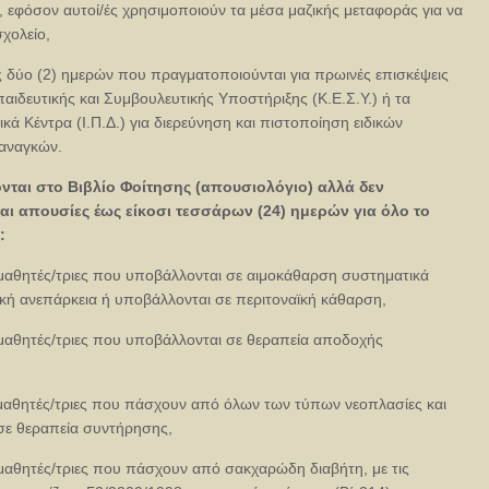
 εφόσον αυτοί/ές χρησιμοποιούν τα μέσα μαζικής μεταφοράς για να
χολείο,
 δύο (2) ημερών που πραγματοποιούνται για πρωινές επισκέψεις
αιδευτικής και Συμβουλευτικής Υποστήριξης (Κ.Ε.Σ.Υ.) ή τα
κά Κέντρα (Ι.Π.Δ.) για διερεύνηση και πιστοποίηση ειδικών
 αναγκών.
νται στο Βιβλίο Φοίτησης (απουσιολόγιο) αλλά δεν
ι απουσίες έως είκοσι τεσσάρων (24) ημερών για όλο το
:
ς μαθητές/τριες που υποβάλλονται σε αιμοκάθαρση συστηματικά
κή ανεπάρκεια ή υποβάλλονται σε περιτοναϊκή κάθαρση,
ς μαθητές/τριες που υποβάλλονται σε θεραπεία αποδοχής
ς μαθητές/τριες που πάσχουν από όλων των τύπων νεοπλασίες και
σε θεραπεία συντήρησης,
ς μαθητές/τριες που πάσχουν από σακχαρώδη διαβήτη, με τις