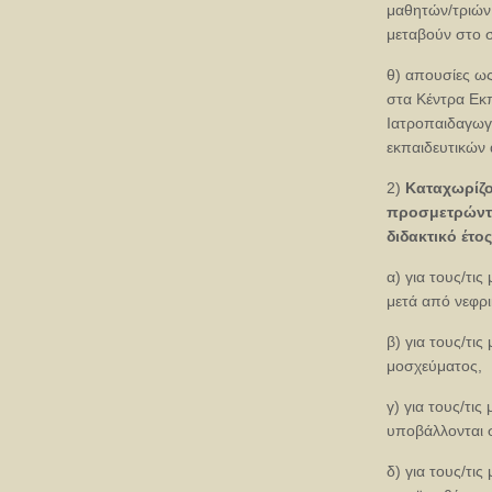
μαθητών/τριών,
μεταβούν στο σ
θ) απουσίες ως
στα Κέντρα Εκπ
Ιατροπαιδαγωγι
εκπαιδευτικών
2)
Καταχωρίζο
προσμετρώντα
διδακτικό έτος
α) για τους/τι
μετά από νεφρι
β) για τους/τι
μοσχεύματος,
γ) για τους/τι
υποβάλλονται 
δ) για τους/τι