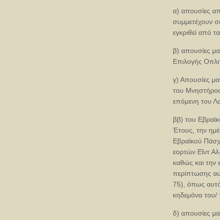
α) απουσίες απ
συμμετέχουν σε
εγκριθεί από τ
β) απουσίες μ
Επιλογής Οπλιτ
γ) Απουσίες μα
του Μνηστήρος 
επόμενη του Λα
ββ) του Εβραϊ
Έτους, την ημέ
Εβραϊκού Πάσχ
εορτών Εΐντ Αλ
καθώς και την 
περίπτωσης αυ
75), όπως αυτό
κηδεμόνα του/ τ
δ) απουσίες μ