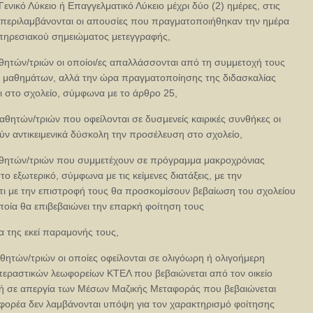
Γενικό Λύκειο ή Επαγγελματικό Λύκειο μέχρι δύο (2) ημέρες, στις
μπεριλαμβάνονται οι απουσίες που πραγματοποιήθηκαν την ημέρα
πηρεσιακού σημειώματος μετεγγραφής,
θητών/τριών οι οποίοι/ες απαλλάσσονται από τη συμμετοχή τους
α μαθημάτων, αλλά την ώρα πραγματοποίησης της διδασκαλίας
ι στο σχολείο, σύμφωνα με το άρθρο 25,
αθητών/τριών που οφείλονται σε δυσμενείς καιρικές συνθήκες οι
ύν αντικειμενικά δύσκολη την προσέλευση στο σχολείο,
αθητών/τριών που συμμετέχουν σε πρόγραμμα μακροχρόνιας
το εξωτερικό, σύμφωνα με τις κείμενες διατάξεις, με την
ι με την επιστροφή τους θα προσκομίσουν βεβαίωση του σχολείου
οία θα επιβεβαιώνει την επαρκή φοίτηση τους
ια της εκεί παραμονής τους,
θητών/τριών οι οποίες οφείλονται σε ολιγόωρη ή ολιγοήμερη
περαστικών λεωφορείων ΚΤΕΛ που βεβαιώνεται από τον οικείο
 ή σε απεργία των Μέσων Μαζικής Μεταφοράς που βεβαιώνεται
 φορέα δεν λαμβάνονται υπόψη για τον χαρακτηρισμό φοίτησης