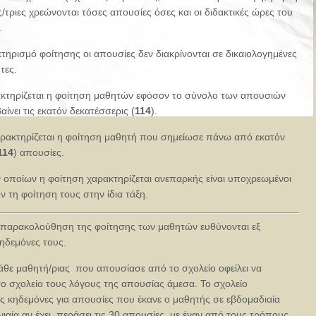
ς/τριες χρεώνονται τόσες απουσίες όσες και οι διδακτικές ώρες του
.
τηρισμό φοίτησης οι απουσίες δεν διακρίνονται σε δικαιολογημένες
τες.
κτηρίζεται η φοίτηση μαθητών εφόσον το σύνολο των απουσιών
ίνει τις εκατόν δεκατέσσερις (
114
).
ρακτηρίζεται η φοίτηση μαθητή που σημείωσε πάνω από εκατόν
114
) απουσίες.
 οποίων η φοίτηση χαρακτηρίζεται ανεπαρκής είναι υποχρεωμένοι
 τη φοίτηση τους στην ίδια τάξη.
ή παρακολούθηση της φοίτησης των μαθητών ευθύνονται εξ
ηδεμόνες τους.
άθε μαθητή/ριας που απουσίασε από το σχολείο οφείλει να
ο σχολείο τους λόγους της απουσίας άμεσα. Το σχολείο
ς κηδεμόνες για απουσίες που έκανε ο μαθητής σε εβδομαδιαία
νιαία αν έχει περάσει τις 30 απουσίες, με έναν από τους τρόπους