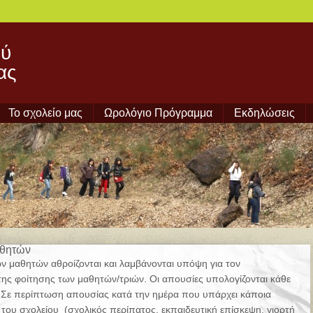
ού
ας
Το σχολείο μας
Ωρολόγιο Πρόγραμμα
Εκδηλώσεις
αθητών
ν μαθητών αθροίζονται και λαμβάνονται υπόψη για τον
ης φοίτησης των μαθητών/τριών. Οι απουσίες υπολογίζονται κάθε
. Σε περίπτωση απουσίας κατά την ημέρα που υπάρχει κάποια
του σχολείου (σχολικός περίπατος, εκπαιδευτική επίσκεψη, γιορτή