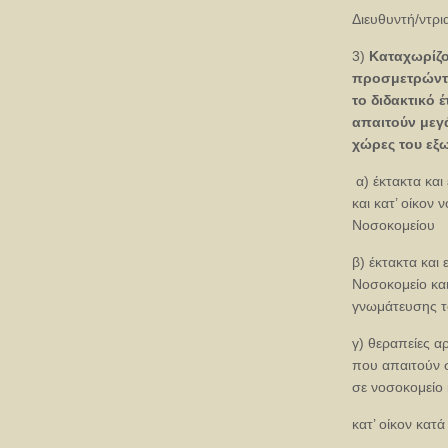
Διευθυντή/ντρια
3)
Καταχωρίζο
προσμετρώντα
το διδακτικό 
απαιτούν μεγ
χώρες του εξ
α) έκτακτα κα
και κατ’ οίκον
Νοσοκομείου
β) έκτακτα και
Νοσοκομείο και
γνωμάτευσης τ
γ) θεραπείες αρ
που απαιτούν 
σε νοσοκομείο
κατ’ οίκον κατ