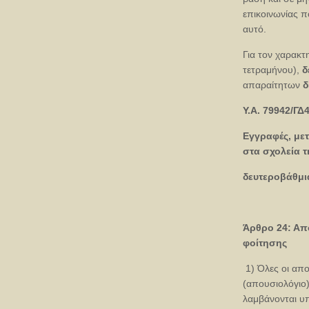
επικοινωνίας π
αυτό.
Για τον χαρακτ
τετραμήνου),
δ
απαραίτητων
δ
Υ.Α. 79942/ΓΔ4
Εγγραφές, με
στα σχολεία τ
δευτεροβάθμι
Άρθρο 24: Απ
φοίτησης
1) Όλες οι απ
(απουσιολόγιο)
λαμβάνονται υ