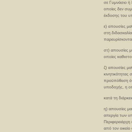
σε Γυμνάσιο ή 
οποίες δεν συ
έκδοσης του υ
ε) απουσίες μα
στη διδασκαλί
παρευρίσκοντα
στ) απουσίες μ
οποίες καθιστο
ζ) απουσίες μ
κινητικότητας σ
προϋπόθεση ότ
υποδοχής, η οπ
κατά τη διάρκε
η) απουσίες μα
απεργία των υ
Περιφερειάρχη
από τον οικείο