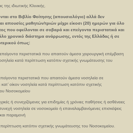
ς της ιδιωτικής Κλινικής.
νται στο Βιβλίο Φοίτησης (απουσιολόγιο) αλλά δεν
ι απουσίες μαθητών/τριών μέχρι είκοσι (20) ημερών για όλο
έτος που οφείλονται σε σοβαρά και επείγοντα περιστατικά και
άλο χρονικό διάστημα ανάρρωσης, εντός της Ελλάδας ή σε
ωτερικού όπως:
ι επείγοντα περιστατικά που απαιτούν άμεσα χειρουργική επέμβαση
 νοσηλεία κατά περίπτωση κατόπιν σχετικής γνωμάτευσης του
 επείγοντα περιστατικά που απαιτούν άμεσα νοσηλεία σε
 κατ’ οίκον νοσηλεία κατά περίπτωση κατόπιν σχετικής
ου Νοσοκομείου
χικές ή συνεχιζόμενες για επιδημίες ή χρόνιες παθήσεις ή ασθένειες
συνεχή νοσηλεία σε νοσοκομείο ή επαναλαμβανόμενες επισκέψεις
 και παραμονή
ά περίπτωση κατόπιν σχετικής γνωμάτευσης του Νοσοκομείου.