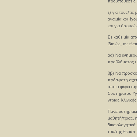
προϋποθέσεις 
ε) για τους/τι
αναιμία και έχ
και για όσους/
Σε κάθε μία απ
ίδιοι/ες, αν είν
αα) Να ενημερώ
προβλήματος υ
ββ) Να προσκο
πρόσφατη σχετι
οποία φέρει σφ
Συστήματος Υγε
ντριας Κλινική
Πανεπιστημιακή
μαθητή/τριας, 
δικαιολογητικά
του/της θεράπο