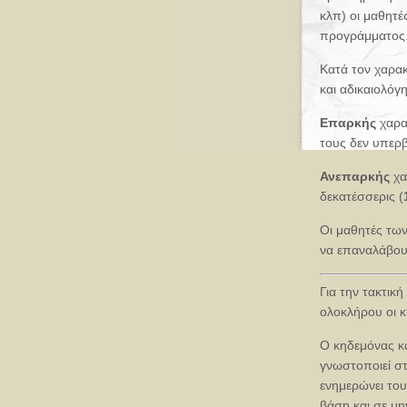
κλπ) οι μαθητέ
προγράμματος
Kατά τον χαρακ
και αδικαιολόγη
Επαρκής
χαρα
τους δεν υπερβα
Ανεπαρκής
χα
δεκατέσσερις (
Οι μαθητές των
να επαναλάβουν
Για την τακτικ
ολοκλήρου οι κ
Ο κηδεμόνας κ
γνωστοποιεί στ
ενημερώνει του
βάση και σε μη