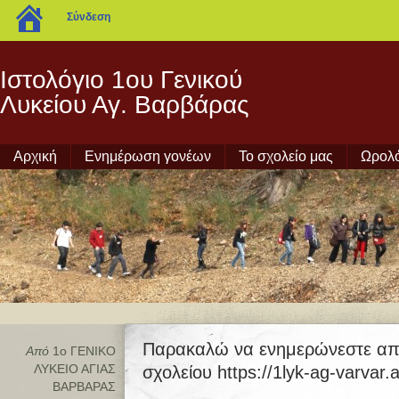
blogs.sch.gr
Σύνδεση
Ιστολόγιο 1ου Γενικού
Λυκείου Αγ. Βαρβάρας
Αρχική
Ενημέρωση γονέων
Το σχολείο μας
Ωρολ
Παρακαλώ να ενημερώνεστε από
Από
1ο ΓΕΝΙΚΟ
ΛΥΚΕΙΟ ΑΓΙΑΣ
σχολείου https://1lyk-ag-varvar.a
ΒΑΡΒΑΡΑΣ