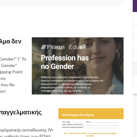
ελμα δεν
ender!” (“ Το
o Gender”
ipping Point
του
 που θα
ών/
παγγελματικής
γελματικής εκπαίδευσης ΙV»
υς μαθητές/τριες των ΕΠΑΛ,