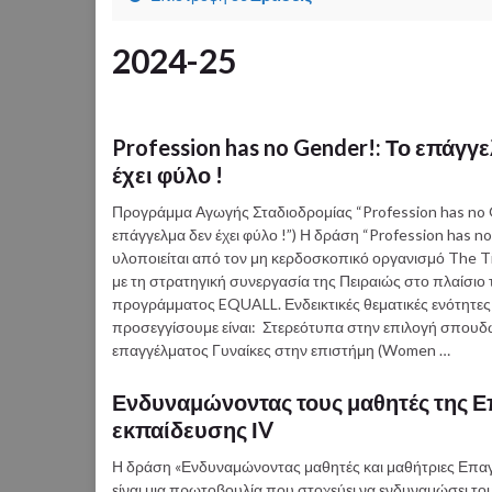
2024-25
Profession has no Gender!: Το επάγγ
έχει φύλο !
Προγράμμα Αγωγής Σταδιοδρομίας “Profession has no G
επάγγελμα δεν έχει φύλο !”) Η δράση “Profession has n
υλοποιείται από τον μη κερδοσκοπικό οργανισμό The T
με τη στρατηγική συνεργασία της Πειραιώς στο πλαίσιο 
προγράμματος EQUALL. Ενδεικτικές θεματικές ενότητες
προσεγγίσουμε είναι: Στερεότυπα στην επιλογή σπουδ
επαγγέλματος Γυναίκες στην επιστήμη (Women …
Ενδυναμώνοντας τους μαθητές της Ε
εκπαίδευσης ΙV
Η δράση «Ενδυναμώνοντας μαθητές και μαθήτριες Επαγ
είναι μια πρωτοβουλία που στοχεύει να ενδυναμώσει το