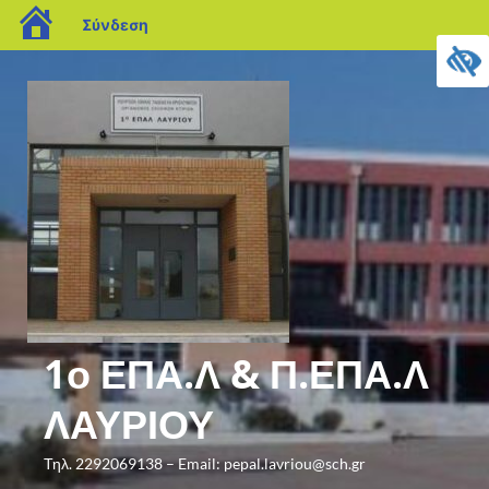
Σύνδεση
1ο ΕΠΑ.Λ & Π.ΕΠΑ.Λ
ΛΑΥΡΙΟΥ
Τηλ. 2292069138 – Email: pepal.lavriou@sch.gr