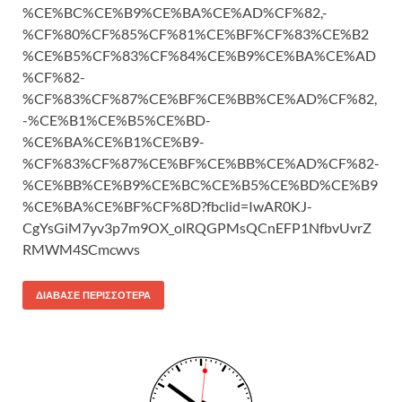
%CE%BC%CE%B9%CE%BA%CE%AD%CF%82,-
%CF%80%CF%85%CF%81%CE%BF%CF%83%CE%B2
%CE%B5%CF%83%CF%84%CE%B9%CE%BA%CE%AD
%CF%82-
%CF%83%CF%87%CE%BF%CE%BB%CE%AD%CF%82,
-%CE%B1%CE%B5%CE%BD-
%CE%BA%CE%B1%CE%B9-
%CF%83%CF%87%CE%BF%CE%BB%CE%AD%CF%82-
%CE%BB%CE%B9%CE%BC%CE%B5%CE%BD%CE%B9
%CE%BA%CE%BF%CF%8D?fbclid=IwAR0KJ-
CgYsGiM7yv3p7m9OX_olRQGPMsQCnEFP1NfbvUvrZ
RMWM4SCmcwvs
ΔΙΆΒΑΣΕ ΠΕΡΙΣΣΌΤΕΡΑ