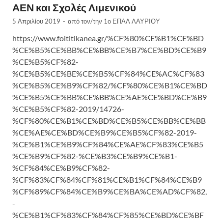
ΑΕΝ και Σχολές Λιμενικού
5 Απριλίου 2019
-
από τον/την
1ο ΕΠΑΛ ΛΑΥΡΙΟΥ
https://www.foititikanea.gr/%CF%80%CE%B1%CE%BD
%CE%B5%CE%BB%CE%BB%CE%B7%CE%BD%CE%B9
%CE%B5%CF%82-
%CE%B5%CE%BE%CE%B5%CF%84%CE%AC%CF%83
%CE%B5%CE%B9%CF%82/%CF%80%CE%B1%CE%BD
%CE%B5%CE%BB%CE%BB%CE%AE%CE%BD%CE%B9
%CE%B5%CF%82-2019/14726-
%CF%80%CE%B1%CE%BD%CE%B5%CE%BB%CE%BB
%CE%AE%CE%BD%CE%B9%CE%B5%CF%82-2019-
%CE%B1%CE%B9%CF%84%CE%AE%CF%83%CE%B5
%CE%B9%CF%82-%CE%B3%CE%B9%CE%B1-
%CF%84%CE%B9%CF%82-
%CF%83%CF%84%CF%81%CE%B1%CF%84%CE%B9
%CF%89%CF%84%CE%B9%CE%BA%CE%AD%CF%82,
-
%CE%B1%CF%83%CF%84%CF%85%CE%BD%CE%BF