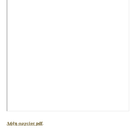
Λήψη αρχείου pdf
.