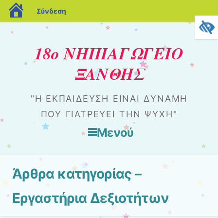
blogs.sch.gr
Σύνδεση
18ο ΝΗΠΙΑΓΩΓΕΙΟ
ΞΑΝΘΗΣ
"Η ΕΚΠΑΊΔΕΥΣΗ ΕΊΝΑΙ ΔΎΝΑΜΗ
ΠΟΥ ΓΙΑΤΡΕΎΕΙ ΤΗΝ ΨΥΧΉ"
Μενού
Μετάβαση στο περιεχόμενο
Άρθρα κατηγορίας
–
Εργαστήρια Δεξιοτήτων