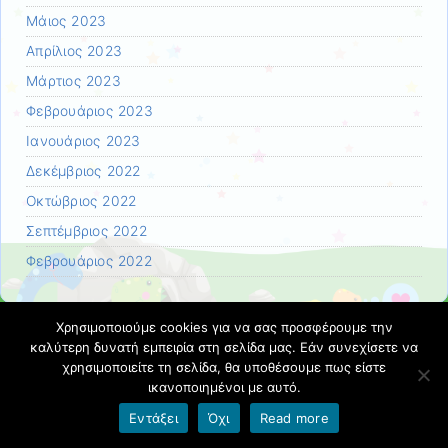
Μάιος 2023
Απρίλιος 2023
Μάρτιος 2023
Φεβρουάριος 2023
Ιανουάριος 2023
Δεκέμβριος 2022
Οκτώβριος 2022
Σεπτέμβριος 2022
Φεβρουάριος 2022
Χρησιμοποιούμε cookies για να σας προσφέρουμε την
Σελίδες
καλύτερη δυνατή εμπειρία στη σελίδα μας. Εάν συνεχίσετε να
χρησιμοποιείτε τη σελίδα, θα υποθέσουμε πως είστε
Επικοινωνία
ικανοποιημένοι με αυτό.
Καλωσήρθατε στο ιστολόγιο του σχολείου μας! Καλή
Εντάξει
Όχι
Read more
πλοήγηση!!