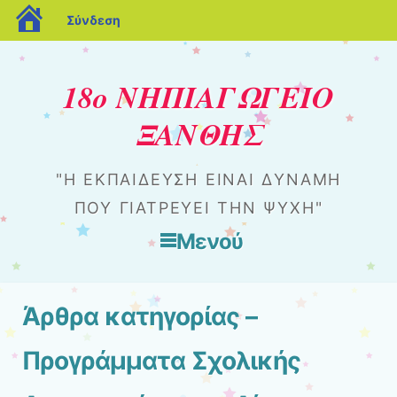
blogs.sch.gr
Σύνδεση
18ο ΝΗΠΙΑΓΩΓΕΙΟ
ΞΑΝΘΗΣ
"Η ΕΚΠΑΊΔΕΥΣΗ ΕΊΝΑΙ ΔΎΝΑΜΗ
ΠΟΥ ΓΙΑΤΡΕΎΕΙ ΤΗΝ ΨΥΧΉ"
Μενού
Μετάβαση στο περιεχόμενο
Άρθρα κατηγορίας
–
Προγράμματα Σχολικής