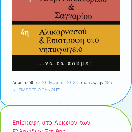
Δημοσιεύθηκε
20 Μαρτίου 2023
από τον/την
18ο
ΝΗΠΙΑΓΩΓΕΙΟ ΞΑΝΘΗΣ
Επίσκεψη στο Λύκειον των
Ελληνίδων Ξάνθης