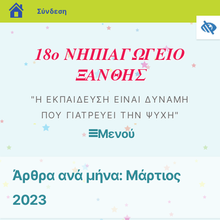
blogs.sch.gr
Σύνδεση
18ο ΝΗΠΙΑΓΩΓΕΙΟ
ΞΑΝΘΗΣ
"Η ΕΚΠΑΊΔΕΥΣΗ ΕΊΝΑΙ ΔΎΝΑΜΗ
ΠΟΥ ΓΙΑΤΡΕΎΕΙ ΤΗΝ ΨΥΧΉ"
Μενού
Μετάβαση στο περιεχόμενο
Άρθρα ανά μήνα:
Μάρτιος
2023