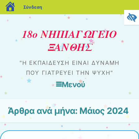
blogs.sch.gr
Σύνδεση
18ο ΝΗΠΙΑΓΩΓΕΙΟ
ΞΑΝΘΗΣ
"Η ΕΚΠΑΊΔΕΥΣΗ ΕΊΝΑΙ ΔΎΝΑΜΗ
ΠΟΥ ΓΙΑΤΡΕΎΕΙ ΤΗΝ ΨΥΧΉ"
Μενού
Μετάβαση στο περιεχόμενο
Άρθρα ανά μήνα:
Μάιος 2024