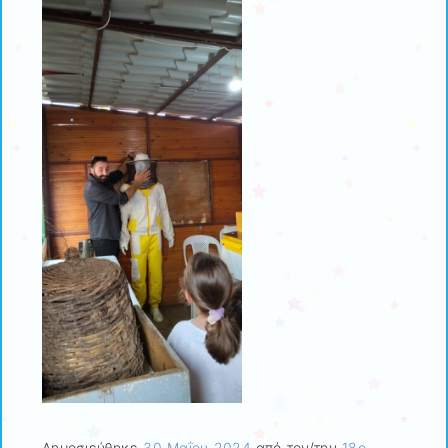
Δημοσιεύθηκε
30 Μαΐου 2024
από τον/την
18ο