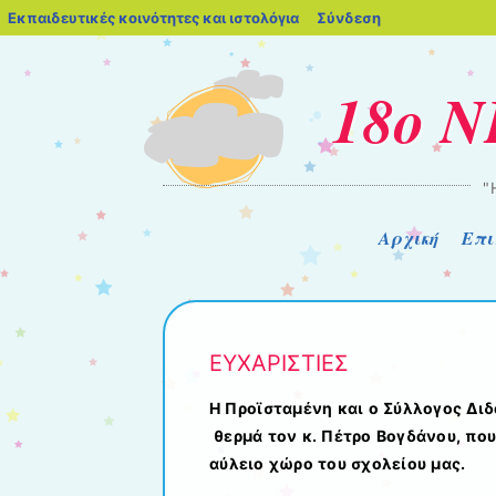
blogs.sch.gr
Εκπαιδευτικές κοινότητες και ιστολόγια
Σύνδεση
18ο 
"
Μενού
Μετάβαση στο περιεχόμενο
Αρχική
Επι
ΕΥΧΑΡΙΣΤΙΕΣ
Η Προϊσταμένη και ο Σύλλογος Δι
θερμά τον κ. Πέτρο Βογδάνου, πο
αύλειο χώρο του σχολείου μας.