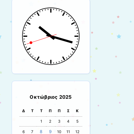
Οκτώβριος 2025
Δ
Τ
Τ
Π
Π
Σ
Κ
1
2
3
4
5
8
9
6
7
10
11
12