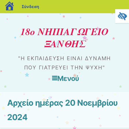
blogs.sch.gr
Σύνδεση
18ο ΝΗΠΙΑΓΩΓΕΙΟ
ΞΑΝΘΗΣ
"Η ΕΚΠΑΊΔΕΥΣΗ ΕΊΝΑΙ ΔΎΝΑΜΗ
ΠΟΥ ΓΙΑΤΡΕΎΕΙ ΤΗΝ ΨΥΧΉ"
Μενού
Μετάβαση στο περιεχόμενο
Αρχείο ημέρας
20 Νοεμβρίου
2024