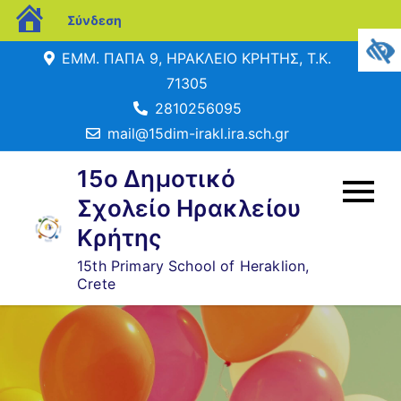
blogs.sch.gr
Σύνδεση
Μετάβαση
ΕΜΜ. ΠΑΠΑ 9, ΗΡΑΚΛΕΙΟ ΚΡΗΤΗΣ, Τ.Κ.
σε
71305
περιεχόμενο
2810256095
mail@15dim-irakl.ira.sch.gr
15o Δημοτικό
Σχολείο Ηρακλείου
Κρήτης
15th Primary School of Heraklion,
Crete