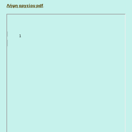
Λήψη αρχείου pdf
.