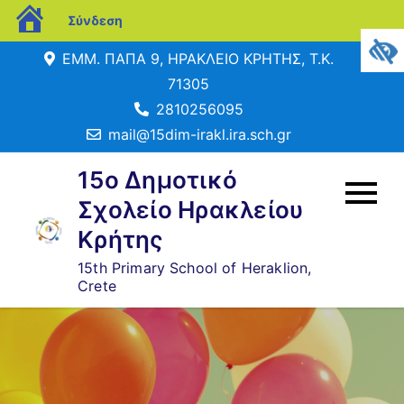
blogs.sch.gr
Σύνδεση
Μετάβαση
ΕΜΜ. ΠΑΠΑ 9, ΗΡΑΚΛΕΙΟ ΚΡΗΤΗΣ, Τ.Κ.
σε
71305
περιεχόμενο
2810256095
mail@15dim-irakl.ira.sch.gr
15o Δημοτικό
Σχολείο Ηρακλείου
Κρήτης
15th Primary School of Heraklion,
Crete