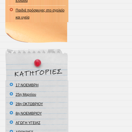
Ελλάδα
Παιδιά πρόσφυγες στο σχολείο
και υγεία
17 ΝΟΕΜΒΡΗ
25η Μαρτίου
28η ΟΚΤΩΒΡΙΟΥ
8η ΝΟΕΜΒΡΙΟΥ
ΑΓΩΓΗ ΥΓΕΙΑΣ