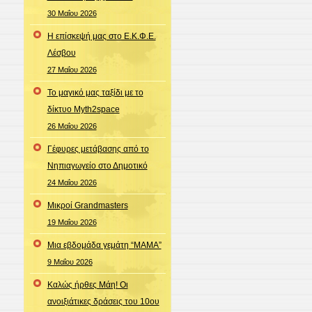
30 Μαΐου 2026
Η επίσκεψή μας στο Ε.Κ.Φ.Ε.
Λέσβου
27 Μαΐου 2026
Το μαγικό μας ταξίδι με το
δίκτυο Myth2space
26 Μαΐου 2026
Γέφυρες μετάβασης από το
Νηπιαγωγείο στο Δημοτικό
24 Μαΐου 2026
Μικροί Grandmasters
19 Μαΐου 2026
Μια εβδομάδα γεμάτη “ΜΑΜΑ”
9 Μαΐου 2026
Καλώς ήρθες Μάη! Οι
ανοιξιάτικες δράσεις του 10ου