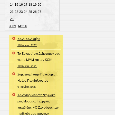
14
15
16
17
18
19
20
21
22
23
24
25
26
27
28
« Ιαν
Μαρ »
Καλό Καλοκαίρι!
18 Ιουνίου 2026
Το Εργαστήριο Δεξιοτήτων μας
για τα ΜΜΜ και τον ΚΟΚ!
10 Ιουνίου 2026
Συμμετοχή στην Παγκόσμια
Ημέρα Περιβάλλοντος
6 Ιουνίου 2026
Καλωσήρθατε στο Ψηφιακό
μας Μουσείο: Γεώργιος
Ιακωβίδης, «Ο Ζωγράφος των
παιδικών μας χρόνων»