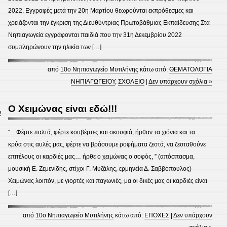
2022. Εγγραφές μετά την 20η Μαρτίου θεωρούνται εκπρόθεσμες και
χρειάζονται την έγκριση της Διευθύντριας Πρωτοβάθμιας Εκπαίδευσης Στα
Νηπιαγωγεία εγγράφονται παιδιά που την 31η Δεκεμβρίου 2022
συμπληρώνουν την ηλικία των […]
από
10ο Νηπιαγωγείο Μυτιλήνης
κάτω από:
ΘΕΜΑΤΟΛΟΓΙΑ
ΝΗΠΙΑΓΩΓΕΙΟΥ
,
ΣΧΟΛΕΙΟ
|
Δεν υπάρχουν σχόλια »
Ο Χειμώνας είναι εδώ!!!
2
“…Φέρτε παλτά, φέρτε κουβέρτες και σκουφιά, ήρθαν τα χιόνια και τα
κρύα στις αυλές μας, φέρτε να βράσουμε ροφήματα ζεστά, να ζεσταθούνε
επιτέλους οι καρδιές μας… ήρθε ο χειμώνας ο σοφός, ” (απόσπασμα,
μουσική Ε. Ζεμενίδης, στίχοι Γ. Μυζάλης, ερμηνεία Δ. Σαββόπουλος)
Χειμώνας λοιπόν, με γιορτές και παγωνιές, μα οι δικές μας οι καρδιές είναι
[…]
από
10ο Νηπιαγωγείο Μυτιλήνης
κάτω από:
ΕΠΟΧΕΣ
|
Δεν υπάρχουν