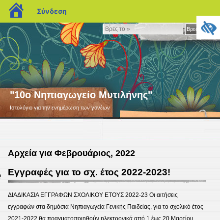
blogs.sch.gr
Σύνδεση
Βρες
Βρες το »
το
»
"10ο Νηπιαγωγείο Μυτιλήνης"
Ιστολόγιο για την ενημέρωση των γονέων
Αρχεία για Φεβρουάριος, 2022
Εγγραφές για το σχ. έτος 2022-2023!
2
ΔΙΑΔΙΚΑΣΙΑ ΕΓΓΡΑΦΩΝ ΣΧΟΛΙΚΟΥ ΕΤΟΥΣ 2022-23 Οι αιτήσεις
εγγραφών στα δημόσια Νηπιαγωγεία Γενικής Παιδείας, για το σχολικό έτος
2021-2022 θα πραγματοποιηθούν ηλεκτρονικά από 1 έως 20 Μαρτίου