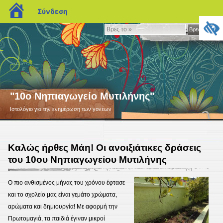
blogs.sch.gr
Σύνδεση
Βρες
Βρες το »
το
»
"10ο Νηπιαγωγείο Μυτιλήνης"
Ιστολόγιο για την ενημέρωση των γονέων
Καλώς ήρθες Μάη! Οι ανοιξιάτικες δράσεις
του 10ου Νηπιαγωγείου Μυτιλήνης
Ο πιο ανθισμένος μήνας του χρόνου έφτασε
και το σχολείο μας είναι γεμάτο χρώματα,
αρώματα και δημιουργία! Με αφορμή την
Πρωτομαγιά, τα παιδιά έγιναν μικροί