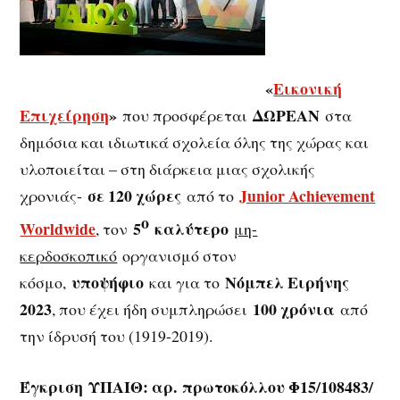
«
Εικονική
Επιχείρηση
»
ΔΩΡΕΑΝ
που προσφέρεται
στα
δημόσια και ιδιωτικά σχολεία όλης της χώρας και
υλοποιείται – στη διάρκεια μιας σχολικής
σε 120 χώρες
Junior Achievement
χρονιάς-
από το
ο
Worldwide
5
καλύτερο
, τον
μη-
κερδοσκοπικό
οργανισμό στον
υποψήφιο
Νόμπελ Ειρήνης
κόσμο,
και για το
2023
100 χρόνια
, που έχει ήδη συμπληρώσει
από
την ίδρυσή του (1919-2019).
Έγκριση
ΥΠΑΙΘ: αρ. πρωτοκόλλου Φ15/108483/