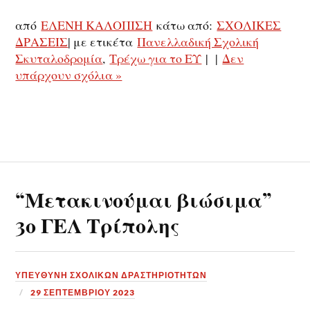
από
ΕΛΕΝΗ ΚΑΛΟΠΙΣΗ
κάτω από:
ΣΧΟΛΙΚΕΣ
ΔΡΑΣΕΙΣ
| με ετικέτα
Πανελλαδική Σχολική
Σκυταλοδρομία
,
Τρέχω για το ΕΥ
| |
Δεν
υπάρχουν σχόλια »
“Μετακινούμαι βιώσιμα”
3ο ΓΕΛ Τρίπολης
ΥΠΕΎΘΥΝΗ ΣΧΟΛΙΚΏΝ ΔΡΑΣΤΗΡΙΟΤΉΤΩΝ
29 ΣΕΠΤΕΜΒΡΊΟΥ 2023