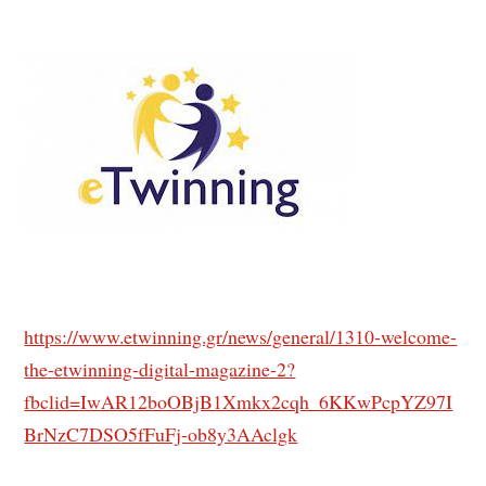
https://www.etwinning.gr/news/general/1310-welcome-
the-etwinning-digital-magazine-2?
fbclid=IwAR12boOBjB1Xmkx2cqh_6KKwPcpYZ97I
BrNzC7DSO5fFuFj-ob8y3AAclgk