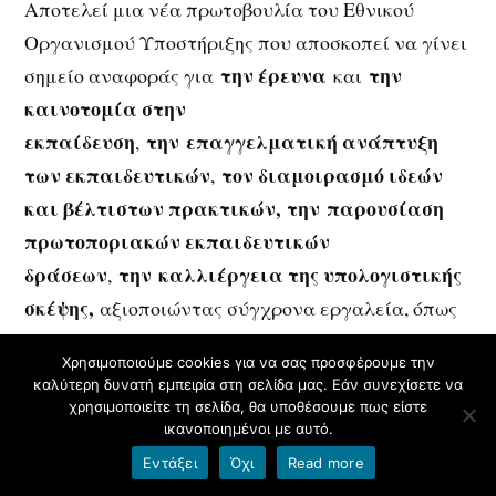
Αποτελεί μια νέα πρωτοβουλία του Εθνικού
Οργανισμού Υποστήριξης που αποσκοπεί να γίνει
την έρευνα
την
σημείο αναφοράς για
και
καινοτομία στην
εκπαίδευση
την
επαγγελματική ανάπτυξη
,
των εκπαιδευτικών
τον διαμοιρασμό ιδεών
,
και βέλτιστων πρακτικών,
την
παρουσίαση
πρωτοποριακών εκπαιδευτικών
δράσεων
την
καλλιέργεια της υπολογιστικής
,
σκέψης,
αξιοποιώντας σύγχρονα εργαλεία, όπως
η μηχανική μάθηση και η τεχνητή νοημοσύνη, και
Χρησιμοποιούμε cookies για να σας προσφέρουμε την
την ανάπτυξη δεξιοτήτων
τέλος
καλύτερη δυνατή εμπειρία στη σελίδα μας. Εάν συνεχίσετε να
συνεργατικότητας
.
χρησιμοποιείτε τη σελίδα, θα υποθέσουμε πως είστε
ικανοποιημένοι με αυτό.
Εντάξει
Όχι
Read more
To περιοδικό και οι εκδόσεις του θα