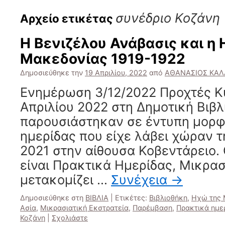
συνέδριο Κοζάνη
Αρχείο ετικέτας
Η Βενιζέλου Ανάβασις και η
Μακεδονίας 1919-1922
Δημοσιεύθηκε την
19 Απριλίου, 2022
από
ΑΘΑΝΑΣΙΟΣ ΚΑΛ
Ενημέρωση 3/12/2022 Προχτές Κ
Απριλίου 2022 στη Δημοτική Βιβ
παρουσιάστηκαν σε έντυπη μορφ
ημερίδας που είχε λάβει χώραν 
2021 στην αίθουσα Κοβεντάρειο. 
είναι Πρακτικά Ημερίδας, Μικρασ
μετακομίζει …
Συνέχεια
→
Δημοσιεύθηκε στη
ΒΙΒΛΙΑ
|
Ετικέτες:
Βιβλιοθήκη
,
Ηχώ της 
Ασία
,
Μικρασιατική Εκστρατεία
,
Παρέμβαση
,
Πρακτικά ημε
Κοζάνη
|
Σχολιάστε