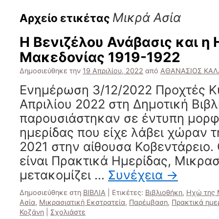
Μικρά Ασία
Αρχείο ετικέτας
Η Βενιζέλου Ανάβασις και η
Μακεδονίας 1919-1922
Δημοσιεύθηκε την
19 Απριλίου, 2022
από
ΑΘΑΝΑΣΙΟΣ ΚΑΛ
Ενημέρωση 3/12/2022 Προχτές Κ
Απριλίου 2022 στη Δημοτική Βιβ
παρουσιάστηκαν σε έντυπη μορφ
ημερίδας που είχε λάβει χώραν 
2021 στην αίθουσα Κοβεντάρειο. 
είναι Πρακτικά Ημερίδας, Μικρασ
μετακομίζει …
Συνέχεια
→
Δημοσιεύθηκε στη
ΒΙΒΛΙΑ
|
Ετικέτες:
Βιβλιοθήκη
,
Ηχώ της 
Ασία
,
Μικρασιατική Εκστρατεία
,
Παρέμβαση
,
Πρακτικά ημε
Κοζάνη
|
Σχολιάστε