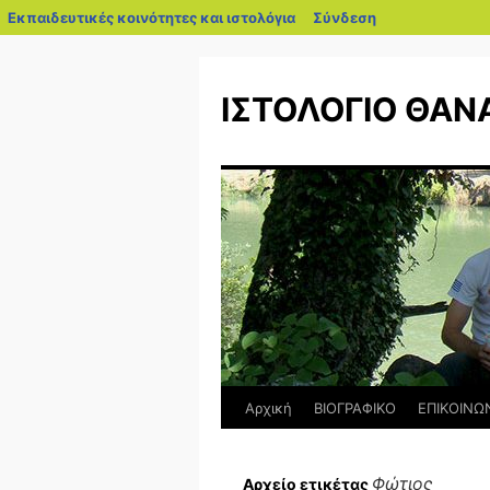
blogs.sch.gr
Εκπαιδευτικές κοινότητες και ιστολόγια
Σύνδεση
Μετάβαση
σε
ΙΣΤΟΛΟΓΙΟ ΘΑΝ
περιεχόμενο
Αρχική
ΒΙΟΓΡΑΦΙΚΟ
ΕΠΙΚΟΙΝΩ
Φώτιος
Αρχείο ετικέτας