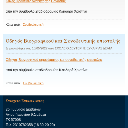
Καλές Πρακτικές Αναζήτησης Εργασίας
από την σύμβουλο Σταδιοδρομίας Κλειδαρά Χριστίνα
Κάτω από:
Συμβουλευτική
Οδηγός Βιογραφικού και Συνοδευτικής επιστολής
Δημοσιεύθηκε στις
18/05/2022
από
ΣΧΟΛΕΙΟ ΔΕΥΤΕΡΗΣ ΕΥΚΑΙΡΙΑΣ ΔΕΛΤΑ
Οδηγός Βιογραφικού σημειώματος και συνοδευτικής επιστολής
από την σύμβουλο σταδιοδρομίας Κλειδαρά Χριστίνα
Κάτω από:
Συμβουλευτική
Στοιχεία Επικοινωνίας
2ο Γυμνάσιο Διαβατών
Αγίου Γεωργίου 9 Διαβατά
TK 57008
Τηλ. 2310782358 (16:30-20:20)