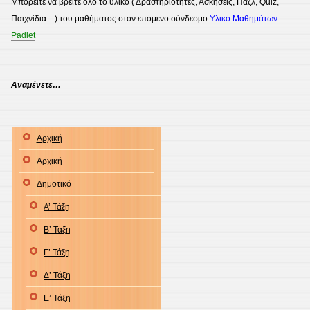
Μπορείτε να βρείτε όλο το υλικό ( Δραστηριότητες, Ασκήσεις, Παζλ, Quiz,
Παιχνίδια…) του μαθήματος στον επόμενο σύνδεσμο
Υλικό Μαθημάτων
Padlet
Αναμένετε
…
Αρχική
Αρχική
Δημοτικό
Α’ Τάξη
Β’ Τάξη
Γ’ Τάξη
Δ’ Τάξη
Ε’ Τάξη