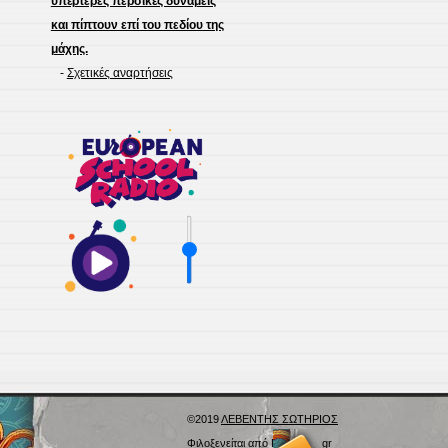
υπέρτερες περσικές δυνάμεις
και πίπτουν επί του πεδίου της
μάχης.
-
Σχετικές αναρτήσεις
©2019
ΛΕΒΕΝΤΗΣ ΣΩΤΗΡΙΟΣ
Φιλοξενείται από
Blogs.sch.gr