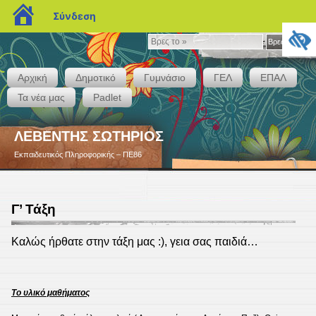
blogs.sch.gr
Σύνδεση
Βρες
Βρες το »
το
»
Αρχική
Δημοτικό
Γυμνάσιο
ΓΕΛ
ΕΠΑΛ
Τα νέα μας
Padlet
ΛΕΒΕΝΤΗΣ ΣΩΤΗΡΙΟΣ
Εκπαιδευτικός Πληροφορικής – ΠΕ86
Γ’ Τάξη
Καλώς ήρθατε στην τάξη μας :), γεια σας παιδιά…
Το υλικό μαθήματος