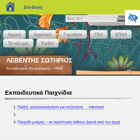
blogs.sch.gr
Σύνδεση
Βρες
Βρες το »
το
»
Αρχική
Δημοτικό
Γυμνάσιο
ΓΕΛ
ΕΠΑΛ
Τα νέα μας
Padlet
ΛΕΒΕΝΤΗΣ ΣΩΤΗΡΙΟΣ
Εκπαιδευτικός Πληροφορικής – ΠΕ86
Εκπαιδευτικά Παιχνίδια
Παίξτε, αλληλοεπιδράστε και συζητήστε…. interland
Παιχνίδι μνήμης – σε περίπτωση λάθους ξεκινά από την άρχή