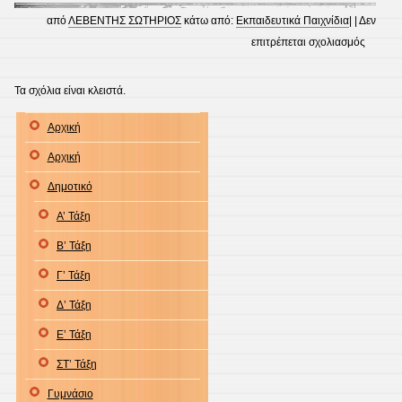
από
ΛΕΒΕΝΤΗΣ ΣΩΤΗΡΙΟΣ
κάτω από:
Εκπαιδευτικά Παιχνίδια
| |
Δεν
στο
επιτρέπεται σχολιασμός
Εκπαιδ
Παιχνίδ
Τα σχόλια είναι κλειστά.
Αρχική
Αρχική
Δημοτικό
Α’ Τάξη
Β’ Τάξη
Γ’ Τάξη
Δ’ Τάξη
Ε’ Τάξη
ΣΤ’ Τάξη
Γυμνάσιο