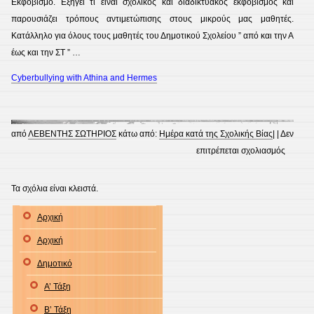
Εκφοβισμό. Εξηγεί τι είναι σχολικός και διαδικτυακός εκφοβισμός και
παρουσιάζει τρόπους αντιμετώπισης στους μικρούς μας μαθητές.
Κατάλληλο για όλους τους μαθητές του Δημοτικού Σχολείου ” από και την Α
έως και την ΣΤ ” …
Cyberbullying with Athina and Hermes
από
ΛΕΒΕΝΤΗΣ ΣΩΤΗΡΙΟΣ
κάτω από:
Ημέρα κατά της Σχολικής Βίας
| |
Δεν
στο
επιτρέπεται σχολιασμός
Πανελλ
Ημέρα
Τα σχόλια είναι κλειστά.
κατά
Αρχική
της
Σχολικ
Αρχική
Βίας
Δημοτικό
Α’ Τάξη
Β’ Τάξη