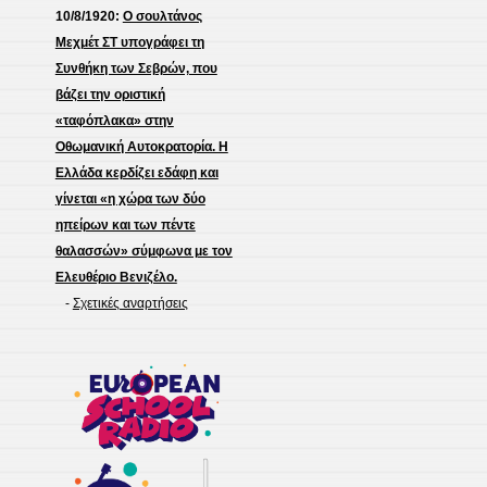
10/8/1920:
Ο σουλτάνος
Μεχμέτ ΣΤ υπογράφει τη
Συνθήκη των Σεβρών, που
βάζει την οριστική
«ταφόπλακα» στην
Οθωμανική Αυτοκρατορία. Η
Ελλάδα κερδίζει εδάφη και
γίνεται «η χώρα των δύο
ηπείρων και των πέντε
θαλασσών» σύμφωνα με τον
Ελευθέριο Βενιζέλο.
-
Σχετικές αναρτήσεις