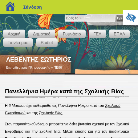
blogs.sch.gr
Σύνδεση
Βρες
Βρες το »
το
»
Αρχική
Δημοτικό
Γυμνάσιο
ΓΕΛ
ΕΠΑΛ
Τα νέα μας
Padlet
ΛΕΒΕΝΤΗΣ ΣΩΤΗΡΙΟΣ
Εκπαιδευτικός Πληροφορικής – ΠΕ86
Πανελλήνια Ημέρα κατά της Σχολικής Βίας
Η
6 Μαρτίου
έχει καθιερωθεί ως
Πανελλήνια Ημέρα
κατά του
Σχολικού
Εκφοβισμού
και της
Σχολικής Βίας.
Στον παρακάτω σύνδεσμο μπορείτε να δείτε βιντεάκι σχετικό με τον Σχολικό
Εκφοβισμό και την Σχολική Βία. Μιλάει επίσης και για τον Διαδικτυακό