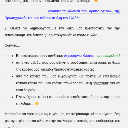
πάνω τους, μας παίζουν τα κάλαντα. Πάμε να τον δούμε…
Ακούστε τα κάλαντα των Χριστουγέννων, της
Πρωτοχρονιάς και των Φώτων σε όλη την Ελλάδα
2. Θέλετε να δημιουργήσουμε την δική μας ηλεκτρονική “αν την
εκτυπώσουμε, και έντυπη :)” Χριστουγεννιάτικη κάρτα ευχών.
Οδηγίες…
Επισκεπτόμαστε τον σύνδεσμο
Δημιουργία Κάρτας
greetingisland
στην νέα σελίδα που μας οδηγεί ο σύνδεσμος, επιλέγουμε το θέμα
της κάρτας μας, δηλαδή
Χριστουγεννιάτικες κάρτες
από τις κάρτες που μας εμφανίζονται θα πρέπει να επιλέξουμε
κάποια κάρτα που δεν γράφει πάνω της την λέξη “
premium
” για να
είναι δωρεάν
Πλέον έχουμε φτάσει στο σημείο να επεξεργαστούμε την κάρτα που
επιλέξαμε…
Μπορούμε να γράψουμε τις ευχές μας, να ανεβάσουμε κάποια αγαπημένη
φωτογραφία μας και τέλος να την στείλουμε σε αυτούς που επιθυμούμε και
αγαπάμε…