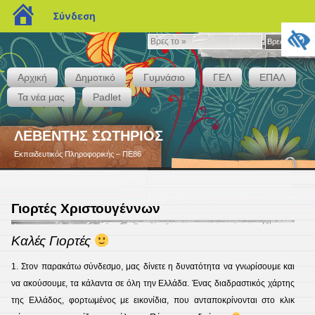
blogs.sch.gr
Σύνδεση
Βρες
Βρες το »
το
»
Αρχική
Δημοτικό
Γυμνάσιο
ΓΕΛ
ΕΠΑΛ
Τα νέα μας
Padlet
ΛΕΒΕΝΤΗΣ ΣΩΤΗΡΙΟΣ
Εκπαιδευτικός Πληροφορικής – ΠΕ86
Γιορτές Χριστουγέννων
Καλές Γιορτές
1. Στον παρακάτω σύνδεσμο, μας δίνετε η δυνατότητα να γνωρίσουμε και
να ακούσουμε, τα κάλαντα σε όλη την Ελλάδα. Ένας διαδραστικός χάρτης
της Ελλάδος, φορτωμένος με εικονίδια, που ανταποκρίνονται στο κλικ