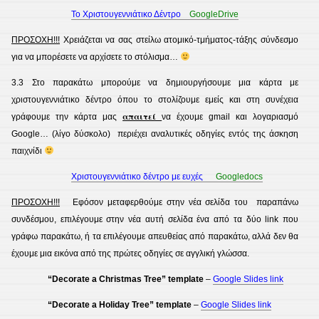
Το Χριστουγεννιάτικο Δέντρο
GoogleDrive
ΠΡΟΣΟΧΗ!!!
Χρειάζεται να σας στείλω ατομικό-τμήματος-τάξης σύνδεσμο
για να μπορέσετε να αρχίσετε το στόλισμα…
3.3 Στο παρακάτω μπορούμε να δημιουργήσουμε μια κάρτα με
χριστουγεννιάτικο δέντρο όπου το στολίζουμε εμείς και στη συνέχεια
απαιτεί
γράφουμε την κάρτα μας
να έχουμε gmail και λογαριασμό
Google… (λίγο δύσκολο) περιέχει αναλυτικές οδηγίες εντός της άσκηση
παιχνίδι
Χριστουγεννιάτικο δέντρο με ευχές
Googledocs
ΠΡΟΣΟΧΗ!!!
Εφόσον μεταφερθούμε στην νέα σελίδα του παραπάνω
συνδέσμου, επιλέγουμε στην νέα αυτή σελίδα ένα από τα
δύο link που
γράφω παρακάτω, ή τα επιλέγουμε απευθείας από παρακάτω, αλλά δεν θα
έχουμε μια εικόνα από της πρώτες οδηγίες σε αγγλική γλώσσα.
“Decorate a Christmas Tree” template
–
Google Slides link
“Decorate a Holiday Tree”
template
–
Google Slides link