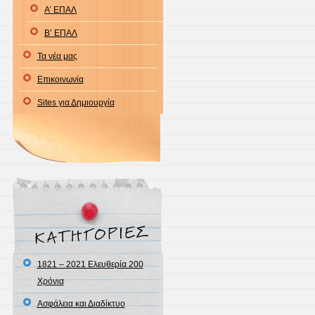
Α’ ΕΠΑΛ
Β’ ΕΠΑΛ
Τα νέα μας
Επικοινωνία
Sites για Δημιουργία
1821 – 2021 Ελευθερία 200
Χρόνια
Ασφάλεια και Διαδίκτυο