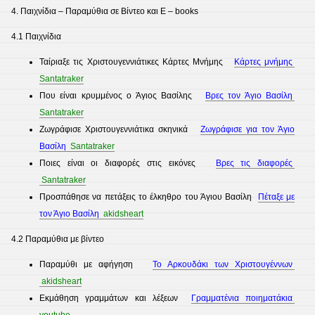
4. Παιχνίδια – Παραμύθια σε Βίντεο και Ε – books
4.1 Παιχνίδια
Ταίριαξε τις Χριστουγεννιάτικες Κάρτες Μνήμης
Κάρτες μνήμης
Santatraker
Που είναι κρυμμένος ο Άγιος Βασίλης
Βρες τον Άγιο Βασίλη
Santatraker
Ζωγράφισε Χριστουγεννιάτικα σκηνικά
Ζωγράφισε για τον Άγιο
Βασίλη
Santatraker
Ποιες είναι οι διαφορές στις εικόνες
Βρες τις διαφορές
Santatraker
Προσπάθησε να πετάξεις το έλκηθρο του Άγιου Βασίλη
Πέταξε με
τον Άγιο Βασίλη
akidsheart
4.2 Παραμύθια με βίντεο
Παραμύθι με αφήγηση
Το Αρκουδάκι των Χριστουγέννων
akidsheart
Εκμάθηση γραμμάτων και λέξεων
Γραμματένια ποιηματάκια