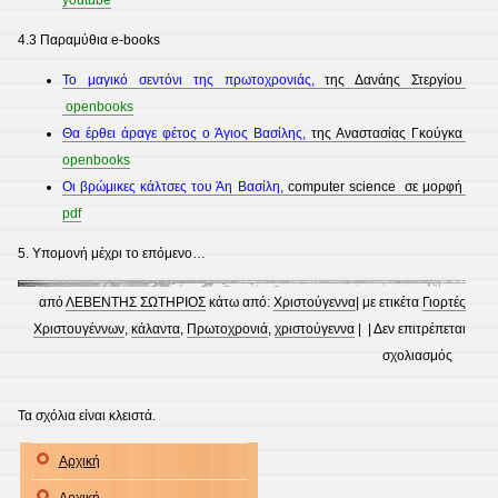
youtube
4.3 Παραμύθια e-books
Το μαγικό σεντόνι της πρωτοχρονιάς,
της Δανάης Στεργίου
openbooks
Θα έρθει άραγε φέτος ο Άγιος Βασίλης,
της Αναστασίας Γκούγκα
openbooks
Οι βρώμικες κάλτσες του Άη Βασίλη,
computer science σε μορφή
pdf
5. Υπομονή μέχρι το επόμενο…
από
ΛΕΒΕΝΤΗΣ ΣΩΤΗΡΙΟΣ
κάτω από:
Χριστούγεννα
| με ετικέτα
Γιορτές
Χριστουγέννων
,
κάλαντα
,
Πρωτοχρονιά
,
χριστούγεννα
| |
Δεν επιτρέπεται
στο
σχολιασμός
Γιορτές
Χριστο
Τα σχόλια είναι κλειστά.
Αρχική