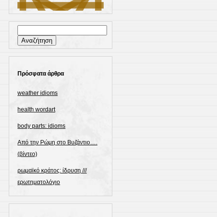
Αναζήτηση
για:
Πρόσφατα άρθρα
weather idioms
health wordart
body parts: idioms
Από την Ρώμη στο Βυζάντιο….
(βίντεο)
ρωμαϊκό κράτος: ίδρυση ///
ερωτηματολόγιο