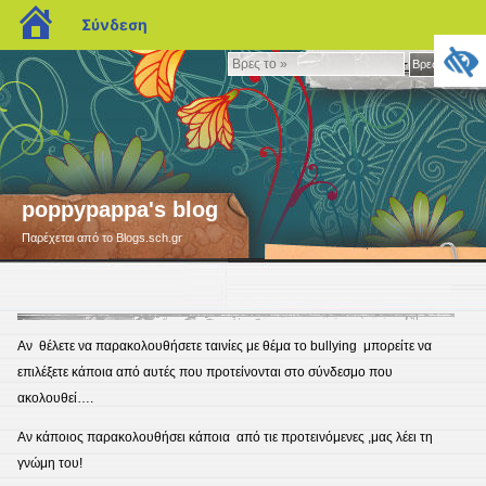
blogs.sch.gr
Σύνδεση
Βρες
Βρες το »
το
»
poppypappa's blog
Παρέχεται από το Blogs.sch.gr
Αν θέλετε να παρακολουθήσετε ταινίες με θέμα το bullying μπορείτε να
επιλέξετε κάποια από αυτές που προτείνονται στο σύνδεσμο που
ακολουθεί….
Αν κάποιος παρακολουθήσει κάποια από τιε προτεινόμενες ,μας λέει τη
γνώμη του!