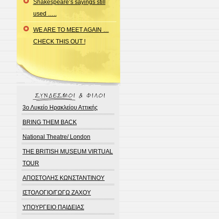
Shakespeare’s sayings still
used …..
WE ARE TO MEET AGAIN …
CHECK THIS OUT !
3ο Λυκείο Ηρακλείου Αττικής
BRING THEM BACK
National Theatre/ London
THE BRITISH MUSEUM VIRTUAL
TOUR
ΑΠΟΣΤΟΛΗΣ ΚΩΝΣΤΑΝΤΙΝΟΥ
ΙΣΤΟΛΟΓΙΟ/ΓΩΓΩ ΖΑΧΟΥ
ΥΠΟΥΡΓΕΙΟ ΠΑΙΔΕΙΑΣ