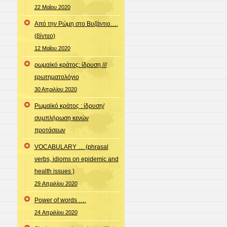
22 Μαΐου 2020
Από την Ρώμη στο Βυζάντιο….
(βίντεο)
12 Μαΐου 2020
ρωμαϊκό κράτος: ίδρυση ///
ερωτηματολόγιο
30 Απριλίου 2020
Ρωμαϊκό κράτος : ίδρυση/
συμπλήρωση κενών
προτάσεων
VOCABULARY … (phrasal
verbs, idioms on epidemic and
health issues )
29 Απριλίου 2020
Power of words ….
24 Απριλίου 2020