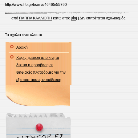
http://www.lifo.gr/team/u46465/55790
στο
από
ΠΑΠΠΑ ΚΑΛΛΙΟΠΗ
κάτω από:
βία
| |
Δεν επιτρέπεται σχολιασμός
Τα σχόλια είναι κλειστά.
Αρχική
Χωρίς χρέωση από κίνητά
δίκτυα η πρόσβαση σε
ψηφιακές πλατφόρμες για την
εξ αποστάσεως εκπαίδευση