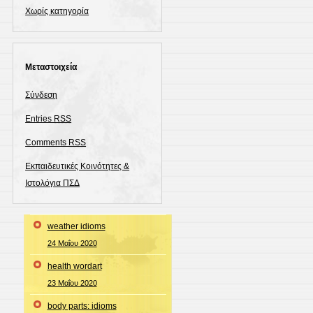
Χωρίς κατηγορία
Μεταστοιχεία
Σύνδεση
Entries
RSS
Comments
RSS
Εκπαιδευτικές Κοινότητες &
Ιστολόγια ΠΣΔ
weather idioms
24 Μαΐου 2020
health wordart
23 Μαΐου 2020
body parts: idioms