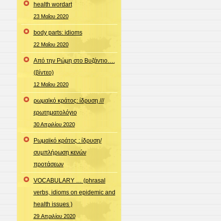
health wordart
23 Μαΐου 2020
body parts: idioms
22 Μαΐου 2020
Από την Ρώμη στο Βυζάντιο….
(βίντεο)
12 Μαΐου 2020
ρωμαϊκό κράτος: ίδρυση ///
ερωτηματολόγιο
30 Απριλίου 2020
Ρωμαϊκό κράτος : ίδρυση/
συμπλήρωση κενών
προτάσεων
VOCABULARY … (phrasal
verbs, idioms on epidemic and
health issues )
29 Απριλίου 2020