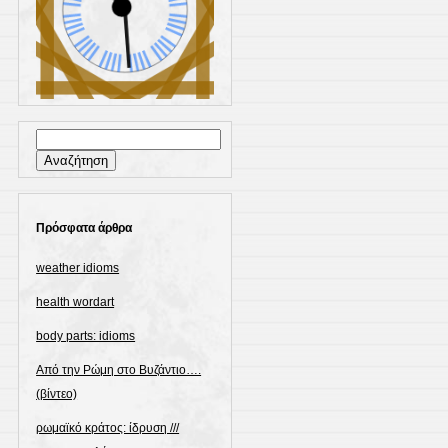
Αναζήτηση
για:
Πρόσφατα άρθρα
weather idioms
health wordart
body parts: idioms
Από την Ρώμη στο Βυζάντιο….
(βίντεο)
ρωμαϊκό κράτος: ίδρυση ///