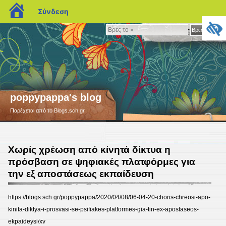
blogs.sch.gr
Σύνδεση
Βρες
Βρες το »
το
»
poppypappa's blog
Παρέχεται από το Blogs.sch.gr
Χωρίς χρέωση από κίνητά δίκτυα η
πρόσβαση σε ψηφιακές πλατφόρμες για
την εξ αποστάσεως εκπαίδευση
https://blogs.sch.gr/poppypappa/2020/04/08/06-04-20-choris-chreosi-apo-
kinita-diktya-i-prosvasi-se-psifiakes-platformes-gia-tin-ex-apostaseos-
ekpaideysi/xv