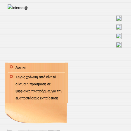
Αρχική
Χωρίς χρέωση από κίνητά
δίκτυα η πρόσβαση σε
ψηφιακές πλατφόρμες για την
εξ αποστάσεως εκπαίδευση