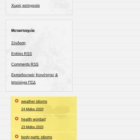
Χωρίς κατηγορία
Μεταστοιχεία
Σύνδεση
Entries
RSS
Comments
RSS
Εκπαιδευτικές Κοινότητες &
Ιστολόγια ΠΣΔ
weather idioms
24 Μαΐου 2020
health wordart
23 Μαΐου 2020
body parts: idioms