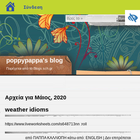
blogs.sch.gr
Σύνδεση
Βρες
Βρες το »
το
»
poppypappa's blog
Παρέχεται από το Blogs.sch.gr
Αρχεία για Μάιος, 2020
weather idioms
0
https://www.liveworksheets.com/is648713nn :roll
από
ΠΑΠΠΑ ΚΑΛΛΙΟΠΗ
κάτω από:
ENGLISH
|
Δεν επιτρέπεται