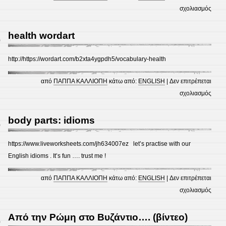
στο
σχολιασμός
weat
idio
health wordart
0
http://https://wordart.com/b2xta4ygpdh5/vocabulary-health
από
ΠΑΠΠΑ ΚΑΛΛΙΟΠΗ
κάτω από:
ENGLISH
|
Δεν επιτρέπεται
στο
σχολιασμός
healt
worda
body parts: idioms
0
https://www.liveworksheets.com/jh634007ez let’s practise with our
English idioms . It’s fun …. trust me !
από
ΠΑΠΠΑ ΚΑΛΛΙΟΠΗ
κάτω από:
ENGLISH
|
Δεν επιτρέπεται
στο
σχολιασμός
body
parts
Από την Ρώμη στο Βυζάντιο…. (βίντεο)
0
idio