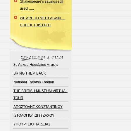
Shakespeare’s sayings still
used …..
WE ARE TO MEET AGAIN …
CHECK THIS OUT !
3ο Λυκείο Ηρακλείου Αττικής
BRING THEM BACK
National Theatre/ London
THE BRITISH MUSEUM VIRTUAL
TOUR
ΑΠΟΣΤΟΛΗΣ ΚΩΝΣΤΑΝΤΙΝΟΥ
ΙΣΤΟΛΟΓΙΟ/ΓΩΓΩ ΖΑΧΟΥ
ΥΠΟΥΡΓΕΙΟ ΠΑΙΔΕΙΑΣ