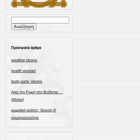
Αναζήτηση
για:
Πρόσφατα άρθρα
weather idioms
health wordart
body parts: idioms
Από την Ρώμη στο Βυζάντιο….
(βίντεο)
ρωμαϊκό κράτος: ίδρυση ///
ερωτηματολόγιο