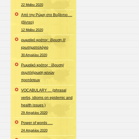
22 Μαΐου 2020
Από την Ρώμη στο Βυζάντιο….
(βίντεο)
12 Μαΐου 2020
ρωμαϊκό κράτος: ίδρυση ///
ερωτηματολόγιο
30 Απριλίου 2020
Ρωμαϊκό κράτος : ίδρυση/
συμπλήρωση κενών
προτάσεων
VOCABULARY … (phrasal
verbs, idioms on epidemic and
health issues )
29 Απριλίου 2020
Power of words ….
24 Απριλίου 2020