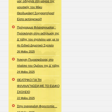
μας οδήγησε στη μαγεία της
μουσικής του Μίκυ
Θεοδωράκη! Συγχαρητήρια!
Είστε εκπληκτικοί!!
Πρόγραμμα Φιλαναγνωσίας :
Πρόσκληση στην εκδήλωση της
Δ΄τάξης του σχολείου μας με το
4ο Ειδικό Δημοτικό Σχολείο
26 Μαΐου 2025
Άσκηση Πυρασφάλειας στο
πλαίσιο του Ομίλου της Δ΄τάξης
24 Μαΐου 2025
ΘΕΑΤΡΙΚΟ ΓΙΑ ΤΗ
ΦΙΛΑΝΑΓΝΩΣΙΑ ΜΕ ΤΟ ΕΙΔΙΚΟ
ΣΧΟΛΕΙΟ
22 Μαΐου 2025
Στην ονειρεμένη Φρουτοπία…