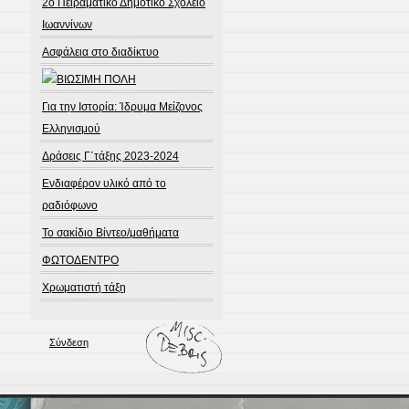
2ο Πειραματικό Δημοτικό Σχολείο
Ιωαννίνων
Ασφάλεια στο διαδίκτυο
Για την Ιστορία: Ίδρυμα Μείζονος
Ελληνισμού
Δράσεις Γ΄τάξης 2023-2024
Ενδιαφέρον υλικό από το
ραδιόφωνο
Το σακίδιο Βίντεο/μαθήματα
ΦΩΤΟΔΕΝΤΡΟ
Χρωματιστή τάξη
Σύνδεση