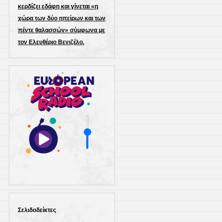
κερδίζει εδάφη και γίνεται «η
χώρα των δύο ηπείρων και των
πέντε θαλασσών» σύμφωνα με
τον Ελευθέριο Βενιζέλο.
Σελιδοδείκτες