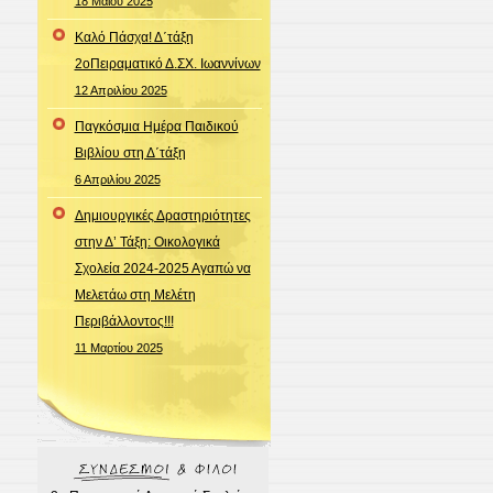
18 Μαΐου 2025
Καλό Πάσχα! Δ΄τάξη
2οΠειραματικό Δ.ΣΧ. Ιωαννίνων
12 Απριλίου 2025
Παγκόσμια Ημέρα Παιδικού
Βιβλίου στη Δ΄τάξη
6 Απριλίου 2025
Δημιουργικές Δραστηριότητες
στην Δ’ Τάξη: Οικολογικά
Σχολεία 2024-2025 Αγαπώ να
Μελετάω στη Μελέτη
Περιβάλλοντος!!!
11 Μαρτίου 2025