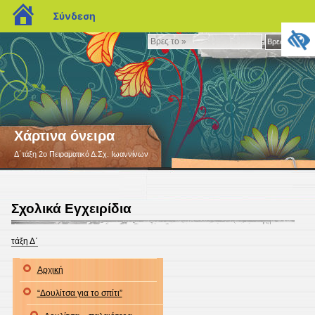
blogs.sch.gr
Σύνδεση
Βρες
Βρες το »
το
»
Χάρτινα όνειρα
Δ΄τάξη 2o Πειραματικό Δ.Σχ. Ιωαννίνων
Σχολικά Εγχειρίδια
τάξη Δ΄
Αρχική
“Δουλίτσα για το σπίτι”