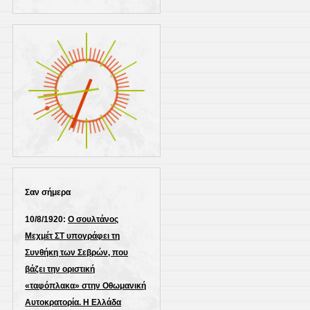
Σαν σήμερα
10/8/1920:
Ο σουλτάνος
Μεχμέτ ΣΤ υπογράφει τη
Συνθήκη των Σεβρών, που
βάζει την οριστική
«ταφόπλακα» στην Οθωμανική
Αυτοκρατορία. Η Ελλάδα