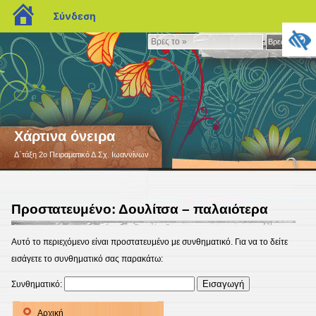
blogs.sch.gr
Σύνδεση
Βρες
Βρες το »
το
»
Χάρτινα όνειρα
Δ΄τάξη 2o Πειραματικό Δ.Σχ. Ιωαννίνων
Πρoστατευμένο: Δουλίτσα – παλαιότερα
Αυτό το περιεχόμενο είναι προστατευμένο με συνθηματικό. Για να το δείτε
εισάγετε το συνθηματικό σας παρακάτω:
Συνθηματικό:
Αρχική