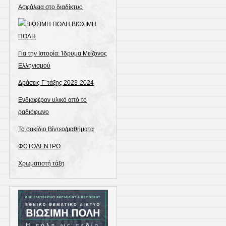
Ασφάλεια στο διαδίκτυο
ΒΙΩΣΙΜΗ
ΠΟΛΗ
Για την Ιστορία: Ίδρυμα Μείζονος
Ελληνισμού
Δράσεις Γ΄τάξης 2023-2024
Ενδιαφέρον υλικό από το
ραδιόφωνο
Το σακίδιο Βίντεο/μαθήματα
ΦΩΤΟΔΕΝΤΡΟ
Χρωματιστή τάξη