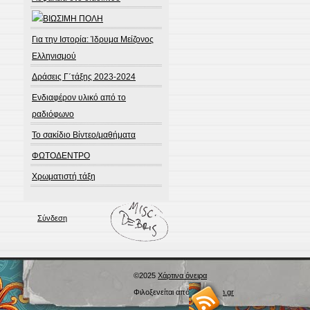
Για την Ιστορία: Ίδρυμα Μείζονος
Ελληνισμού
Δράσεις Γ΄τάξης 2023-2024
Ενδιαφέρον υλικό από το
ραδιόφωνο
Το σακίδιο Βίντεο/μαθήματα
ΦΩΤΟΔΕΝΤΡΟ
Χρωματιστή τάξη
Σύνδεση
©2025
Χάρτινα όνειρα
Φιλοξενείται από
Blogs.sch.gr