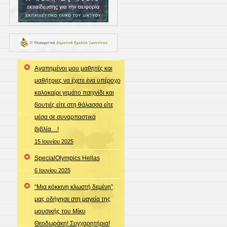
Αγαπημένοι μου μαθητές και
μαθήτριες να έχετε ένα υπέροχο
καλοκαίρι γεμάτο παιχνίδι και
βουτιές είτε στη θάλασσα είτε
μέσα σε συναρπαστικά
βιβλία…!
15 Ιουνίου 2025
SpecialOlympics Hellas
6 Ιουνίου 2025
“Μια κόκκινη κλωστή δεμένη”
μας οδήγησε στη μαγεία της
μουσικής του Μίκυ
Θεοδωράκη! Συγχαρητήρια!