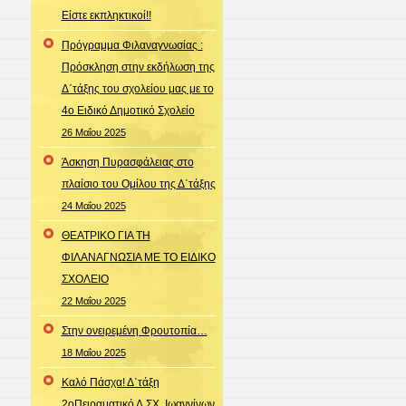
Είστε εκπληκτικοί!!
Πρόγραμμα Φιλαναγνωσίας :
Πρόσκληση στην εκδήλωση της
Δ΄τάξης του σχολείου μας με το
4ο Ειδικό Δημοτικό Σχολείο
26 Μαΐου 2025
Άσκηση Πυρασφάλειας στο
πλαίσιο του Ομίλου της Δ΄τάξης
24 Μαΐου 2025
ΘΕΑΤΡΙΚΟ ΓΙΑ ΤΗ
ΦΙΛΑΝΑΓΝΩΣΙΑ ΜΕ ΤΟ ΕΙΔΙΚΟ
ΣΧΟΛΕΙΟ
22 Μαΐου 2025
Στην ονειρεμένη Φρουτοπία…
18 Μαΐου 2025
Καλό Πάσχα! Δ΄τάξη
2οΠειραματικό Δ.ΣΧ. Ιωαννίνων