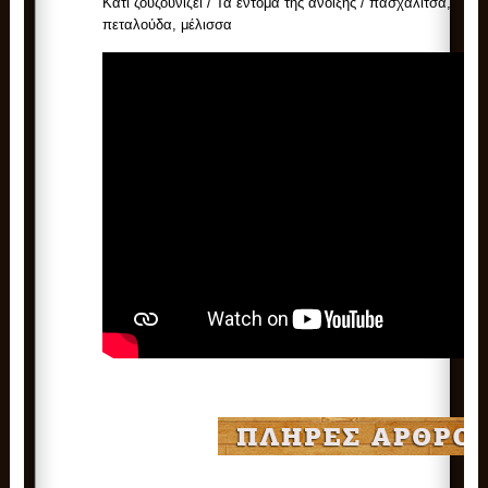
Κάτι ζουζουνίζει / Τα έντομα της άνοιξης / πασχαλίτσα,
πεταλούδα, μέλισσα