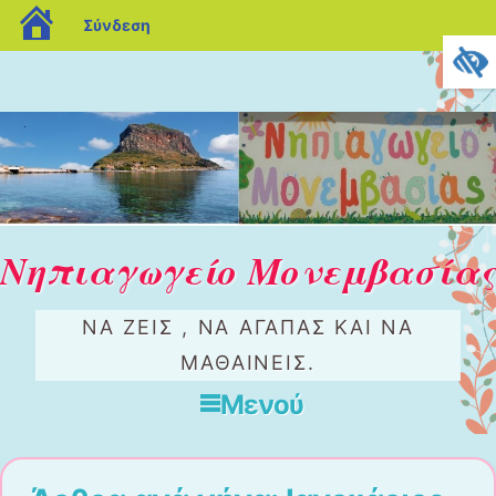
blogs.sch.gr
Σύνδεση
Νηπιαγωγείο Μονεμβασίας
ΝΑ ΖΕΊΣ , ΝΑ ΑΓΑΠΆΣ ΚΑΙ ΝΑ
ΜΑΘΑΊΝΕΙΣ.
Μενού
Μετάβαση στο περιεχόμενο