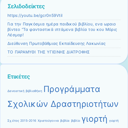
Σελιδοδείκτες
https://youtu.be/gcr0n59VtiI
Για την Παγκόσμια ημέρα παιδικού βιβλίου, ενα ωραιο
βίντεο “Τα φανταστικά ιπτάμενα βιβλία του κου Μόρις
Λέσμορ!
Διεύθυνση Πρωτοβάθμιας Εκπαίδευσης Λακωνίας
ΤΟ ΠΑΡΑΜΥΘΙ ΤΗΣ ΥΓΙΕΙΝΗΣ ΔΙΑΤΡΟΦΗΣ
Ετικέτες
Προγράμματα
Δανειστική βιβλιοθήκη
Σχολικών Δραστηριοτήτων
γιορτή
Σχ.έτος 2015-2016
Χριστούγεννα
βιβλία
βιβλίο
γιορτή