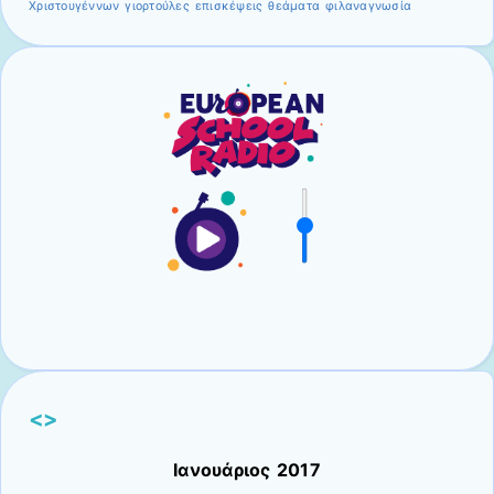
Χριστουγέννων
γιορτούλες
επισκέψεις
θεάματα
φιλαναγνωσία
<>
Ιανουάριος 2017