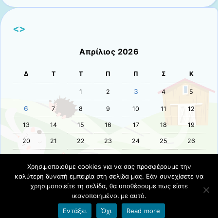
<>
Απρίλιος 2026
Δ
Τ
Τ
Π
Π
Σ
Κ
3
1
2
4
5
6
7
8
9
10
11
12
13
14
15
16
17
18
19
20
21
22
23
24
25
26
27
28
29
30
Χρησιμοποιούμε cookies για να σας προσφέρουμε την
καλύτερη δυνατή εμπειρία στη σελίδα μας. Εάν συνεχίσετε να
« Μαρ
Μάι »
χρησιμοποιείτε τη σελίδα, θα υποθέσουμε πως είστε
ικανοποιημένοι με αυτό.
Όροι χρήσης blogs.sch.gr
|
Δήλωση προσβασιμότητας
Εντάξει
Όχι
Read more