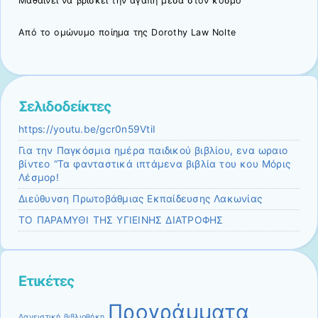
Μαθαίνει να βρίσκει την αγάπη μέσα στον κόσμο
Από το ομώνυμο ποίημα της Dorothy Law Nolte
Σελιδοδείκτες
https://youtu.be/gcr0n59VtiI
Για την Παγκόσμια ημέρα παιδικού βιβλίου, ενα ωραιο
βίντεο “Τα φανταστικά ιπτάμενα βιβλία του κου Μόρις
Λέσμορ!
Διεύθυνση Πρωτοβάθμιας Εκπαίδευσης Λακωνίας
ΤΟ ΠΑΡΑΜΥΘΙ ΤΗΣ ΥΓΙΕΙΝΗΣ ΔΙΑΤΡΟΦΗΣ
Ετικέτες
Προγράμματα
Δανειστική βιβλιοθήκη