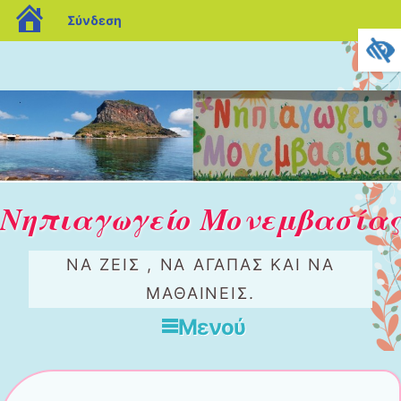
blogs.sch.gr
Σύνδεση
Νηπιαγωγείο Μονεμβασίας
ΝΑ ΖΕΊΣ , ΝΑ ΑΓΑΠΆΣ ΚΑΙ ΝΑ
ΜΑΘΑΊΝΕΙΣ.
Μενού
Μετάβαση στο περιεχόμενο