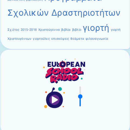
Σχολικών Δραστηριοτήτων
γιορτή
Σχ.έτος 2015-2016
Χριστούγεννα
βιβλία
βιβλίο
γιορτή
Χριστουγέννων
γιορτούλες
επισκέψεις
θεάματα
φιλαναγνωσία