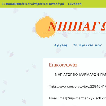
blogs.sch.gr
Εκπαιδευτικές κοινότητες και ιστολόγια
Σύνδεση
ΝΗΠΙΑΓ
Μενού
Μετάβαση στο περιεχόμενο
Αρχική
Το σχολείο μας
Επικοινωνία
ΝΗΠΙΑΓΩΓΕΙΟ ΜΑΡΜΑΡΩΝ ΠΑ
Τηλέφωνο επικοινωνίας:2284041
Email: mail@nip-marmar.kyk.sch.gr