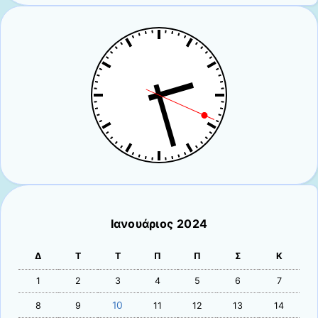
Ιανουάριος 2024
Δ
Τ
Τ
Π
Π
Σ
Κ
1
2
3
4
5
6
7
10
8
9
11
12
13
14