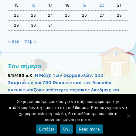
16
19
20
15
17
18
21
22
23
24
25
26
27
28
29
30
31
« Δεκ
Φεβ »
Σαν σήμερα
Η Μάχη των Θερμοπυλών. 300
9/8/480 π.Χ:
Σπαρτιάτες και 700 Θεσπιείς υπό τον Λεωνίδα
αντιμετωπίζουν υπέρτερες περσικές δυνάμεις και
πίπτουν επί του πεδίου της μάχης.
Χρησιμοποιούμε cookies για να σας προσφέρουμε την
Σχετικές αναρτήσεις
-
καλύτερη δυνατή εμπειρία στη σελίδα μας. Εάν συνεχίσετε να
χρησιμοποιείτε τη σελίδα, θα υποθέσουμε πως είστε
ικανοποιημένοι με αυτό.
Όροι χρήσης blogs.sch.gr
|
Δήλωση προσβασιμότητας
Εντάξει
Όχι
Read more