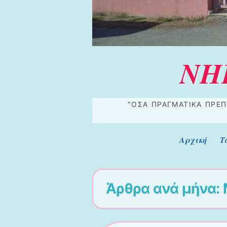
ΝΗ
"ΌΣΑ ΠΡΑΓΜΑΤΙΚΆ ΠΡΈΠ
Μενού
Μετάβαση στο περιεχόμενο
Αρχική
Τ
Άρθρα ανά μήνα: