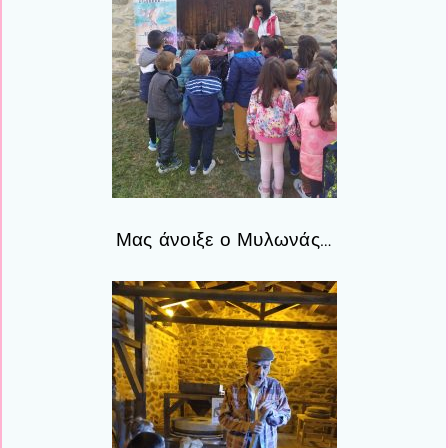
Μας άνοιξε ο Μυλωνάς
…