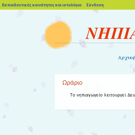
blogs.sch.gr
Εκπαιδευτικές κοινότητες και ιστολόγια
Σύνδεση
ΝΗΠΙ
Μενού
Μετάβαση στο περιεχόμενο
Αρχική
Ωράριο
Το νηπιαγωγείο λειτουργεί Δε