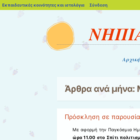
blogs.sch.gr
Εκπαιδευτικές κοινότητες και ιστολόγια
Σύνδεση
ΝΗΠΙ
Μενού
Μετάβαση στο περιεχόμενο
Αρχική
Άρθρα ανά μήνα:
Πρόσκληση σε παρουσίασ
Με αφορμή την Παγκόσμια Ημέ
ώρα 11.00 στο Σπίτι πολιτι