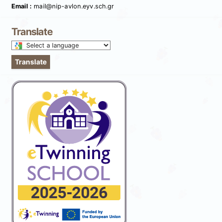
Email :
mail@nip-avlon.eyv.sch.gr
Translate
Select
a
Translate
language
to
translate
this
page